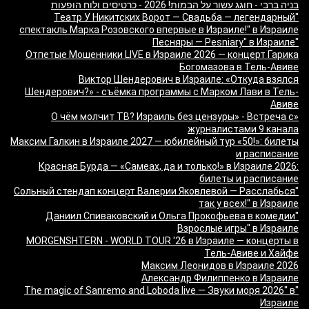
בניה ברבי - חוגג עשור על הבמות! 2026 - כרטיסים ולוח הופעות
"Театр У Никитских Ворот — Свадьба — легендарный
спектакль Марка Розовского впервые в Израиле!" в Израиле
"Песняры — Pesniary" в Израиле
Отпетые Мошенники LIVE в Израиле 2026 — концерт Гарика
Богомазова в Тель-Авиве
Виктор Шендерович в Израиле: «Откуда взялся
Шендерович?» - съёмка программы с Марком Лави в Тель-
Авиве
«О чём молчит ТВ? Израиль без цензуры» - Встреча с
журналистами 9 канала
Максим Галкин в Израиле 2027 — юбилейный тур «50!»: билеты
и расписание
Красная Бурда — «Самеах, да и только!» в Израиле 2026:
билеты и расписание
"Сольный стендап концерт Валерии Яковлевой — Расслабься
так у всех!" в Израиле
"Даниил Спиваковский и Ольга Прокофьева в комедии
Взрослые игры" в Израиле
MORGENSHTERN - WORLD TOUR '26 в Израиле — концерты в
Тель-Авиве и Хайфе
Максим Леонидов в Израиле 2026
Александр Филиппенко в Израиле
"The magic of Sanremo and Loboda live — Звуки моря 2026" в
Израиле