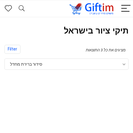
תיקי ציור בישראל
Filter
מציגים את כל ⁦3⁩ התוצאות
סידור ברירת מחדל