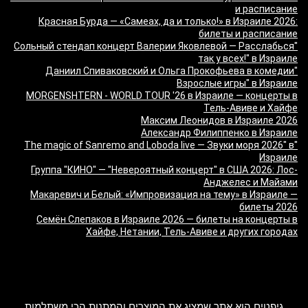
и расписание
Красная Бурда — «Самеах, да и только!» в Израиле 2026:
билеты и расписание
"Сольный стендап концерт Валерии Яковлевой — Расслабься
так у всех!" в Израиле
"Даниил Спиваковский и Ольга Прокофьева в комедии
Взрослые игры" в Израиле
MORGENSHTERN - WORLD TOUR '26 в Израиле — концерты в
Тель-Авиве и Хайфе
Максим Леонидов в Израиле 2026
Александр Филиппенко в Израиле
"The magic of Sanremo and Loboda live — Звуки моря 2026" в
Израиле
Группа "КИНО" — "Невероятный концерт" в США 2026: Лос-
Анджелес и Майами
Макаревич и Белый: «Импровизация на тему» в Израиле —
билеты 2026
Семён Слепаков в Израиле 2026 — билеты на концерты в
Хайфе, Нетании, Тель-Авиве и других городах
מה זה Giftim
גיפטים הוא אתר שמציג את המוצרים והמתנות הכי משתלמות