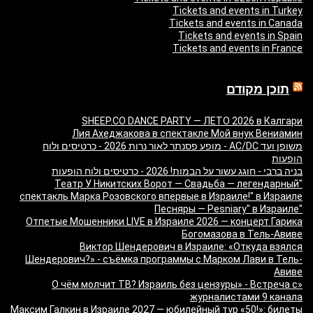
Tickets and events in Turkey
Tickets and events in Canada
Tickets and events in Spain
Tickets and events in France
תוכן מקודם
SHEEP.CO DANCE PARTY — ЛЕТО 2026 в Калгари
Лия Ахеджакова в спектакле Мой внук Вениамин
משופן ועד AC/DC - מופע פסנתר לאור נרות 2026 - כרטיסים ולוח
הופעות
בניה ברבי - חוגג עשור על הבמות! 2026 - כרטיסים ולוח הופעות
"Театр У Никитских Ворот — Свадьба — легендарный
спектакль Марка Розовского впервые в Израиле!" в Израиле
"Песняры — Pesniary" в Израиле
Отпетые Мошенники LIVE в Израиле 2026 — концерт Гарика
Богомазова в Тель-Авиве
Виктор Шендерович в Израиле: «Откуда взялся
Шендерович?» - съёмка программы с Марком Лави в Тель-
Авиве
«О чём молчит ТВ? Израиль без цензуры» - Встреча с
журналистами 9 канала
Максим Галкин в Израиле 2027 — юбилейный тур «50!»: билеты