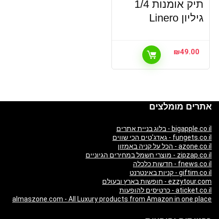
תיק אומנות 1/4
גיליון Linero
₪
49.00
אתרים מומלצים
bigapple.co.il - בלוג בניית אתרים
fungets.co.il - גאדג'טים הכי שווים
azone.co.il - הכל על קניה באמזון
zipzap.co.il - מוצרי חשמל במחירים הגיוניים
fnews.co.il - חדשות כלכלה
giftim.co.il - קניות באינטרנט
ezzytour.com - חופשות בארץ ובעולם
aticket.co.il - כרטיסים להופעות
almaszone.com - All Luxury products from Amazon in one place