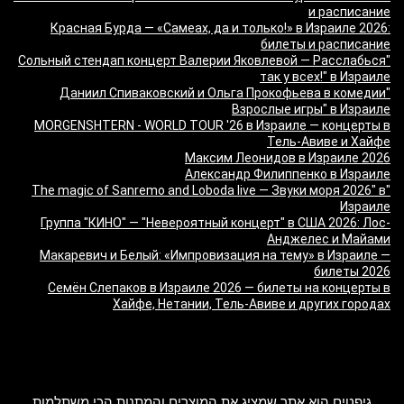
и расписание
Красная Бурда — «Самеах, да и только!» в Израиле 2026:
билеты и расписание
"Сольный стендап концерт Валерии Яковлевой — Расслабься
так у всех!" в Израиле
"Даниил Спиваковский и Ольга Прокофьева в комедии
Взрослые игры" в Израиле
MORGENSHTERN - WORLD TOUR '26 в Израиле — концерты в
Тель-Авиве и Хайфе
Максим Леонидов в Израиле 2026
Александр Филиппенко в Израиле
"The magic of Sanremo and Loboda live — Звуки моря 2026" в
Израиле
Группа "КИНО" — "Невероятный концерт" в США 2026: Лос-
Анджелес и Майами
Макаревич и Белый: «Импровизация на тему» в Израиле —
билеты 2026
Семён Слепаков в Израиле 2026 — билеты на концерты в
Хайфе, Нетании, Тель-Авиве и других городах
מה זה Giftim
גיפטים הוא אתר שמציג את המוצרים והמתנות הכי משתלמות