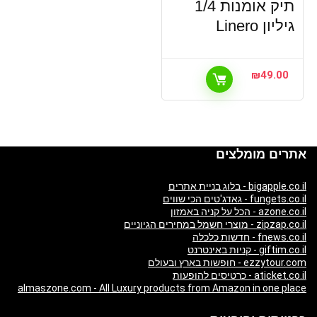
תיק אומנות 1/4
גיליון Linero
₪
49.00
אתרים מומלצים
bigapple.co.il - בלוג בניית אתרים
fungets.co.il - גאדג'טים הכי שווים
azone.co.il - הכל על קניה באמזון
zipzap.co.il - מוצרי חשמל במחירים הגיוניים
fnews.co.il - חדשות כלכלה
giftim.co.il - קניות באינטרנט
ezzytour.com - חופשות בארץ ובעולם
aticket.co.il - כרטיסים להופעות
almaszone.com - All Luxury products from Amazon in one place