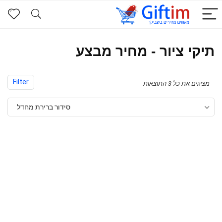
תיקי ציור - מחיר מבצע
Filter
מציגים את כל ⁦3⁩ התוצאות
סידור ברירת מחדל