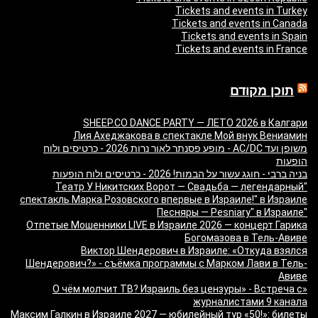
Tickets and events in Turkey
Tickets and events in Canada
Tickets and events in Spain
Tickets and events in France
תוכן מקודם
SHEEP.CO DANCE PARTY — ЛЕТО 2026 в Калгари
Лия Ахеджакова в спектакле Мой внук Вениамин
משופן ועד AC/DC - מופע פסנתר לאור נרות 2026 - כרטיסים ולוח
הופעות
בניה ברבי - חוגג עשור על הבמות! 2026 - כרטיסים ולוח הופעות
"Театр У Никитских Ворот — Свадьба — легендарный
спектакль Марка Розовского впервые в Израиле!" в Израиле
"Песняры — Pesniary" в Израиле
Отпетые Мошенники LIVE в Израиле 2026 — концерт Гарика
Богомазова в Тель-Авиве
Виктор Шендерович в Израиле: «Откуда взялся
Шендерович?» - съёмка программы с Марком Лави в Тель-
Авиве
«О чём молчит ТВ? Израиль без цензуры» - Встреча с
журналистами 9 канала
Максим Галкин в Израиле 2027 — юбилейный тур «50!»: билеты