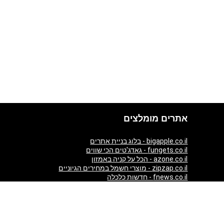
אתרים מומלצים
bigapple.co.il - בלוג בניית אתרים
fungets.co.il - גאדג'טים הכי שווים
azone.co.il - הכל על קניה באמזון
zipzap.co.il - מוצרי חשמל במחירים הגיוניים
fnews.co.il - חדשות כלכלה
giftim.co.il - קניות באינטרנט
ezzytour.com - חופשות בארץ ובעולם
aticket.co.il - כרטיסים להופעות
almaszone.com - All Luxury products from Amazon in one
place