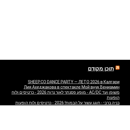
תוכן מקודם
SHEEP.CO DANCE PARTY — ЛЕТО 2026 в Калгари
Лия Ахеджакова в спектакле Мой внук Вениамин
משופן ועד AC/DC - מופע פסנתר לאור נרות 2026 - כרטיסים ולוח
הופעות
בניה ברבי - חוגג עשור על הבמות! 2026 - כרטיסים ולוח הופעות
"Театр У Никитских Ворот — Свадьба — легендарный
спектакль Марка Розовского впервые в Израиле!" в
Израиле
"Песняры — Pesniary" в Израиле
Отпетые Мошенники LIVE в Израиле 2026 — концерт