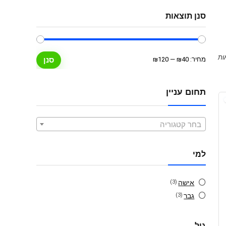
סנן תוצאות
מחיר
מחיר
מחיר:
₪40
—
₪120
סנן
מינימלי
מקסימלי
תחום עניין
בחר קטגוריה
למי
אישה
(3)
גבר
(3)
גיל