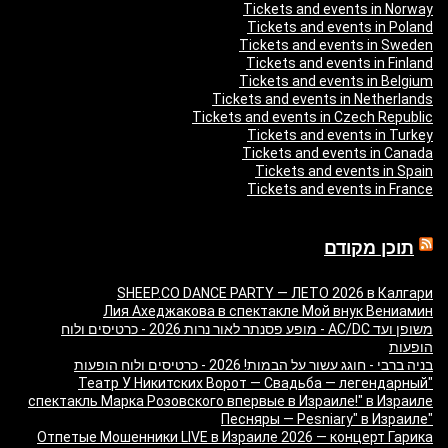
Tickets and events in Norway
Tickets and events in Poland
Tickets and events in Sweden
Tickets and events in Finland
Tickets and events in Belgium
Tickets and events in Netherlands
Tickets and events in Czech Republic
Tickets and events in Turkey
Tickets and events in Canada
Tickets and events in Spain
Tickets and events in France
תוכן מקודם
SHEEP.CO DANCE PARTY — ЛЕТО 2026 в Калгари
Лия Ахеджакова в спектакле Мой внук Вениамин
משופן ועד AC/DC - מופע פסנתר לאור נרות 2026 - כרטיסים ולוח
הופעות
בניה ברבי - חוגג עשור על הבמות! 2026 - כרטיסים ולוח הופעות
"Театр У Никитских Ворот — Свадьба — легендарный
спектакль Марка Розовского впервые в Израиле!" в Израиле
"Песняры — Pesniary" в Израиле
Отпетые Мошенники LIVE в Израиле 2026 — концерт Гарика