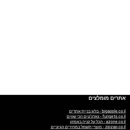
אתרים מומלצים
bigapple.co.il - בלוג בניית אתרים
fungets.co.il - גאדג'טים הכי שווים
azone.co.il - הכל על קניה באמזון
zipzap.co.il - מוצרי חשמל במחירים הגיוניים