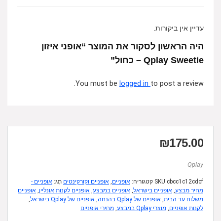
עדיין אין ביקורות.
היה הראשון לסקור את המוצר “אופני איזון
Qplay Sweetie – כחול”
You must be
logged in
to post a review.
₪
175.00
Qplay
cbcc1c12cdcf
SKU
קטגוריה:
אופניים
,
אופניים וקורקינטים
תָג:
אופניים -
מחיר מבצע
,
אופניים בישראל
,
אופניים במבצע
,
אופניים לקנות אונליין
,
אופניים
משלוח עד הבית
,
אופניים של Qplay בהנחה
,
אופניים של Qplay בישראל
,
לקנות אופניים
,
מוצרי Qplay במבצע
,
מחירי אופניים