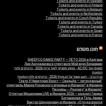
Tickets and events in Sweden
Tickets and events in Finland
Tickets and events in Belgium
Tickets and events in Netherlands
Tickets and events in Czech Republic
Tickets and events in Turkey
Tickets and events in Canada
Tickets and events in Spain
Tickets and events in France
תוכן מקודם
SHEEP.CO DANCE PARTY — ЛЕТО 2026 в Калгари
Лия Ахеджакова в спектакле Мой внук Вениамин
משופן ועד AC/DC - מופע פסנתר לאור נרות 2026 - כרטיסים ולוח
הופעות
בניה ברבי - חוגג עשור על הבמות! 2026 - כרטיסים ולוח הופעות
"Театр У Никитских Ворот — Свадьба — легендарный
спектакль Марка Розовского впервые в Израиле!" в Израиле
"Песняры — Pesniary" в Израиле
Отпетые Мошенники LIVE в Израиле 2026 — концерт Гарика
Богомазова в Тель-Авиве
Виктор Шендерович в Израиле: «Откуда взялся