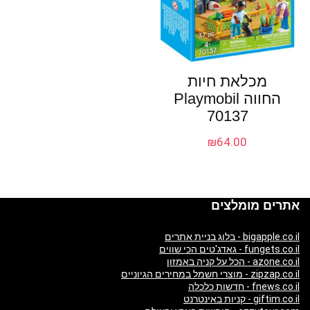
מכלאת חיות
החווה Playmobil
70137
₪
64.00
אתרים מומלצים
bigapple.co.il - בלוג בניית אתרים
fungets.co.il - גאדג'טים הכי שווים
azone.co.il - הכל על קניה באמזון
zipzap.co.il - מוצרי חשמל במחירים הגיוניים
fnews.co.il - חדשות כלכלה
giftim.co.il - קניות באינטרנט