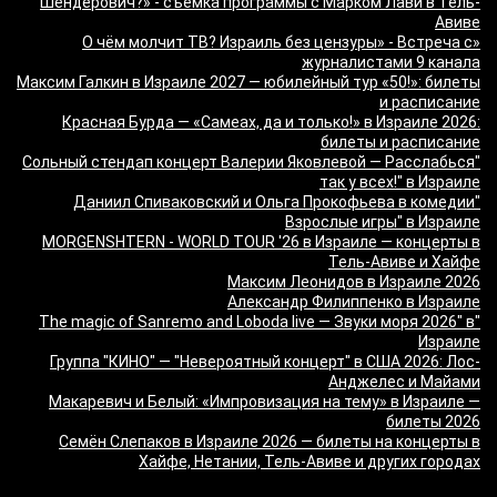
Шендерович?» - съёмка программы с Марком Лави в Тель-
Авиве
«О чём молчит ТВ? Израиль без цензуры» - Встреча с
журналистами 9 канала
Максим Галкин в Израиле 2027 — юбилейный тур «50!»: билеты
и расписание
Красная Бурда — «Самеах, да и только!» в Израиле 2026:
билеты и расписание
"Сольный стендап концерт Валерии Яковлевой — Расслабься
так у всех!" в Израиле
"Даниил Спиваковский и Ольга Прокофьева в комедии
Взрослые игры" в Израиле
MORGENSHTERN - WORLD TOUR '26 в Израиле — концерты в
Тель-Авиве и Хайфе
Максим Леонидов в Израиле 2026
Александр Филиппенко в Израиле
"The magic of Sanremo and Loboda live — Звуки моря 2026" в
Израиле
Группа "КИНО" — "Невероятный концерт" в США 2026: Лос-
Анджелес и Майами
Макаревич и Белый: «Импровизация на тему» в Израиле —
билеты 2026
Семён Слепаков в Израиле 2026 — билеты на концерты в
Хайфе, Нетании, Тель-Авиве и других городах