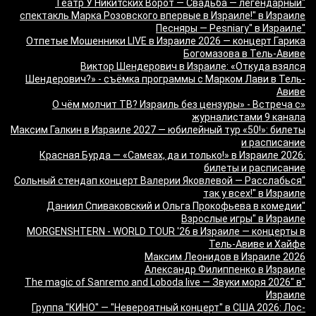
"Театр У Никитских Ворот — Свадьба — легендарный
спектакль Марка Розовского впервые в Израиле!" в Израиле
"Песняры — Pesniary" в Израиле
Отпетые Мошенники LIVE в Израиле 2026 — концерт Гарика
Богомазова в Тель-Авиве
Виктор Шендерович в Израиле: «Откуда взялся
Шендерович?» - съёмка программы с Марком Лави в Тель-
Авиве
«О чём молчит ТВ? Израиль без цензуры» - Встреча с
журналистами 9 канала
Максим Галкин в Израиле 2027 — юбилейный тур «50!»: билеты
и расписание
Красная Бурда — «Самеах, да и только!» в Израиле 2026:
билеты и расписание
"Сольный стендап концерт Валерии Яковлевой — Расслабься
так у всех!" в Израиле
"Даниил Спиваковский и Ольга Прокофьева в комедии
Взрослые игры" в Израиле
MORGENSHTERN - WORLD TOUR '26 в Израиле — концерты в
Тель-Авиве и Хайфе
Максим Леонидов в Израиле 2026
Александр Филиппенко в Израиле
"The magic of Sanremo and Loboda live — Звуки моря 2026" в
Израиле
Группа "КИНО" — "Невероятный концерт" в США 2026: Лос-