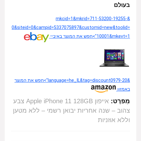
בעולם
&mkcid=1&mkrid=711-53200-19255-
0&siteid=0&campid=5337075897&customid=new&toolid=
10001&mkevt=1">חפש את המוצר באיביי
&language=he_IL&tag=discount0979-20">חפש את המוצר
באמזון
מִפרָט:
אייפון Apple iPhone 11 128GB צבע
צהוב – שנה אחריות יבואן רשמי –
ללא מטען
וללא אוזניות