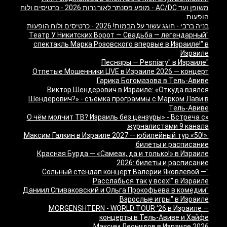
משופן ועד AC/DC - מופע פסנתר לאור נרות 2026 - כרטיסים ולוח
הופעות
בניה ברבי - חוגג עשור על הבמות! 2026 - כרטיסים ולוח הופעות
"Театр У Никитских Ворот — Свадьба — легендарный
спектакль Марка Розовского впервые в Израиле!" в
Израиле
"Песняры — Pesniary" в Израиле
Отпетые Мошенники LIVE в Израиле 2026 — концерт
Гарика Богомазова в Тель-Авиве
Виктор Шендерович в Израиле: «Откуда взялся
Шендерович?» - съёмка программы с Марком Лави в
Тель-Авиве
«О чём молчит ТВ? Израиль без цензуры» - Встреча с
журналистами 9 канала
Максим Галкин в Израиле 2027 — юбилейный тур «50!»:
билеты и расписание
Красная Бурда — «Самеах, да и только!» в Израиле
2026: билеты и расписание
"Сольный стендап концерт Валерии Яковлевой —
Расслабься так у всех!" в Израиле
"Даниил Спиваковский и Ольга Прокофьева в комедии
Взрослые игры" в Израиле
MORGENSHTERN - WORLD TOUR '26 в Израиле —
концерты в Тель-Авиве и Хайфе
Максим Леонидов в Израиле 2026