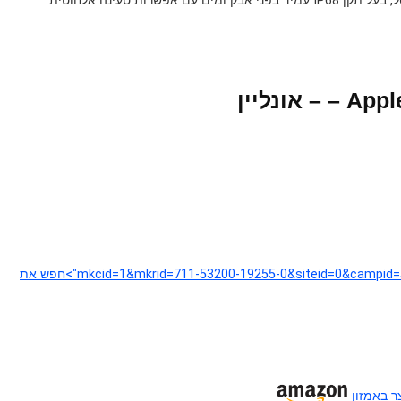
אונליין
&mkcid=1&mkrid=711-53200-19255-0&siteid=0&campid=5337075897&customid=new&toolid=10001&mkevt=1">חפש את