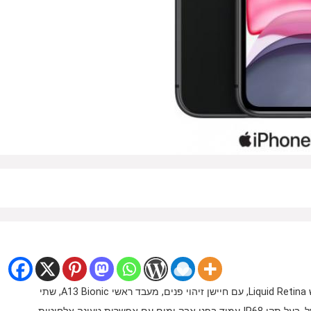
האייפון 11 החזק והעוצמתי מבית Apple, בעל מסך 6.1 אינטש Liquid Retina, עם חיישן זיהוי פנים, מעבד ראשי A13 Bionic, שתי