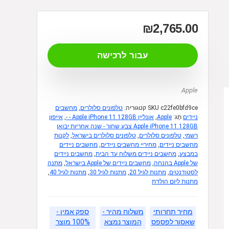
₪
2,765.00
עבור לרכישה
Apple
c22fe0bfd9ce
SKU
קטגוריה:
טלפונים סלולרים
,
מחשבים
ניידים
תָג:
Apple
,
אונליין Apple iPhone 11 128GB - -
,
אייפון
Apple iPhone 11 128GB צבע שחור - שנה אחריות יבואן
רשמי
,
טלפונים סלולרים
,
טלפונים סלולרים בישראל
,
לקנות
מחשבים ניידים
,
מחיריי מחשבים ניידים
,
מחשבים ניידים
במבצע
,
מחשבים ניידים משלוח עד הבית
,
מחשבים ניידים
של Apple בהנחה
,
מחשבים ניידים של Apple בישראל
,
מתנה
לסטודנטים
,
מתנות לגיל 20
,
מתנות לגיל 30
,
מתנות לגיל 40
,
מתנות ליום הולדת
מחיר תחרותי
משלוח מהיר -
ספק אמין -
שאסור לפספס
המוצר נמצא
100% מוצר