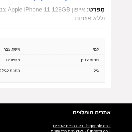
מִפרָט:
אייפון Apple iPhone 11 128GB צבע שחור – שנה אחריות יבואן רשמי –
וללא אוזניות
למי
אישה, גבר
תחום עניין
מחשבים
גיל
מתנות לגיל 20, מתנות לגיל 30
אתרים מומלצים
bigapple.co.il - בלוג בניית אתרים
fungets.co.il - גאדג'טים הכי שווים