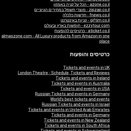
azone.co.il - הכל על קניה באמזון
zipzap.co.il - מוצרי חשמל במחירים הגיוניים
fnews.co.il - חדשות כלכלה
giftim.co.il - קניות באינטרנט
ezzytour.com - חופשות בארץ ובעולם
aticket.co.il - כרטיסים להופעות
almaszone.com - All Luxury products from Amazon in one
place
כרטיסים והופעות
Tickets and events in UK
London Theatre - Schedule, Tickets and Reviews
Tickets and events in Ireland
Tickets and events in Australia
Tickets and events in USA
Russian Tickets and events in Germany
World’s best tickets and events
Russian Tickets and events in Israel
Tickets and events in United Arab Emirates
Tickets and events in Germany
Tickets and events in New Zealand
Tickets and events in South Africa
Tickets and events in Schweizerland