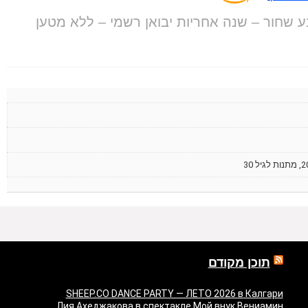
ללא מטען
תוכן מקודם
SHEEP.CO DANCE PARTY — ЛЕТО 2026 в Калгари
Лия Ахеджакова в спектакле Мой внук Вениамин