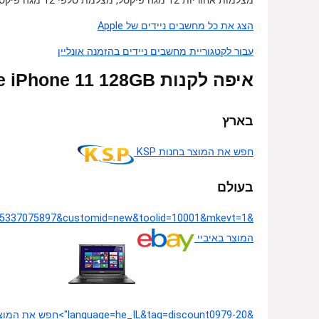
מצלמות אחוריות 12 מגה פיקסל, מצלמת סלפי 12 מגה פיקסל, בעל תקן IP68 עמיד בפני אבק ומים עם אפשרות טעינה אלחוטית
הצג את כל מחשבים ניידים של Apple
עבור לקטגוריית מחשבים ניידים בהזמנה אונליין
איפה לקנות Apple iPhone 11 128GB – –
בארץ
חפש את המוצר בחנות KSP
בעולם
המוצר באיביי
&language=he_IL&tag=discount0979-20">חפש את המוצר באמזון