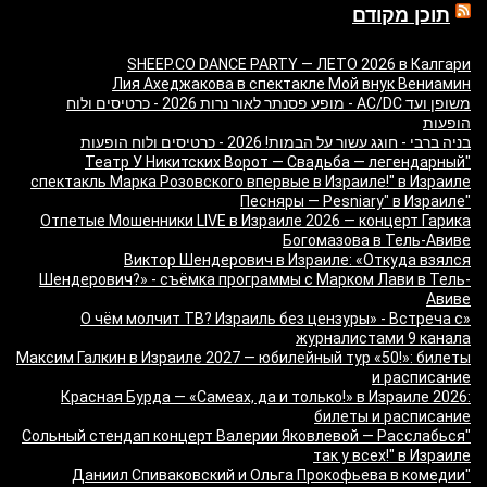
תוכן מקודם
SHEEP.CO DANCE PARTY — ЛЕТО 2026 в Калгари
Лия Ахеджакова в спектакле Мой внук Вениамин
משופן ועד AC/DC - מופע פסנתר לאור נרות 2026 - כרטיסים ולוח
הופעות
בניה ברבי - חוגג עשור על הבמות! 2026 - כרטיסים ולוח הופעות
"Театр У Никитских Ворот — Свадьба — легендарный
спектакль Марка Розовского впервые в Израиле!" в Израиле
"Песняры — Pesniary" в Израиле
Отпетые Мошенники LIVE в Израиле 2026 — концерт Гарика
Богомазова в Тель-Авиве
Виктор Шендерович в Израиле: «Откуда взялся
Шендерович?» - съёмка программы с Марком Лави в Тель-
Авиве
«О чём молчит ТВ? Израиль без цензуры» - Встреча с
журналистами 9 канала
Максим Галкин в Израиле 2027 — юбилейный тур «50!»: билеты
и расписание
Красная Бурда — «Самеах, да и только!» в Израиле 2026:
билеты и расписание
"Сольный стендап концерт Валерии Яковлевой — Расслабься
так у всех!" в Израиле
"Даниил Спиваковский и Ольга Прокофьева в комедии