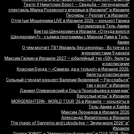
"Театр У Никитских Ворот — Свадьба — легендарный
спектакль Марка Розовского впервые в Израиле!" в Израиле
"Песняры — Pesniary" в Израиле
Отпетые Мошенники LIVE в Израиле 2026 — концерт Гарика
Богомазова в Тель-Авиве
Виктор Шендерович в Израиле: «Откуда взялся
Шендерович?» - съёмка программы с Марком Лави в Тель-
Авиве
«О чём молчит ТВ? Израиль без цензуры» - Встреча с
журналистами 9 канала
Максим Галкин в Израиле 2027 — юбилейный тур «50!»: билеты
и расписание
Красная Бурда — «Самеах, да и только!» в Израиле 2026:
билеты и расписание
"Сольный стендап концерт Валерии Яковлевой — Расслабься
так у всех!" в Израиле
"Даниил Спиваковский и Ольга Прокофьева в комедии
Взрослые игры" в Израиле
MORGENSHTERN - WORLD TOUR '26 в Израиле — концерты в
Тель-Авиве и Хайфе
Максим Леонидов в Израиле 2026
Александр Филиппенко в Израиле
"The magic of Sanremo and Loboda live — Звуки моря 2026" в
Израиле
Группа "КИНО" — "Невероятный концерт" в США 2026: Лос-