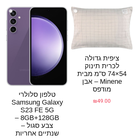
ציפית גדולה
לכרית תינוק
54×74 ס"מ מבית
Minene – אבן
מודפס
טלפון סלולרי
₪
49.00
Samsung Galaxy
S23 FE 5G
8GB+128GB –
צבע סגול –
שנתיים אחריות