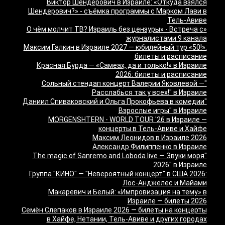
Виктор Шендерович в Израиле: «Откуда взялся
Шендерович?» - съёмка программы с Марком Лави в
Тель-Авиве
«О чём молчит ТВ? Израиль без цензуры» - Встреча с
журналистами 9 канала
Максим Галкин в Израиле 2027 — юбилейный тур «50!»:
билеты и расписание
Красная Бурда — «Самеах, да и только!» в Израиле
2026: билеты и расписание
"Сольный стендап концерт Валерии Яковлевой —
Расслабься так у всех!" в Израиле
"Даниил Спиваковский и Ольга Прокофьева в комедии
Взрослые игры" в Израиле
MORGENSHTERN - WORLD TOUR '26 в Израиле —
концерты в Тель-Авиве и Хайфе
Максим Леонидов в Израиле 2026
Александр Филиппенко в Израиле
"The magic of Sanremo and Loboda live — Звуки моря
2026" в Израиле
Группа "КИНО" — "Невероятный концерт" в США 2026:
Лос-Анджелес и Майами
Макаревич и Белый: «Импровизация на тему» в
Израиле — билеты 2026
Семён Слепаков в Израиле 2026 — билеты на концерты
в Хайфе, Нетании, Тель-Авиве и других городах