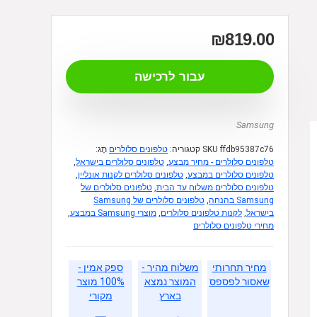
₪
819.00
עבור לרכישה
Samsung
ffdb95387c76
SKU
קטגוריה:
טלפונים סלולרים
תָג:
טלפונים סלולרים - מחיר מבצע
,
טלפונים סלולרים בישראל
,
טלפונים סלולרים במבצע
,
טלפונים סלולרים לקנות אונליין
,
טלפונים סלולרים משלוח עד הבית
,
טלפונים סלולרים של
Samsung בהנחה
,
טלפונים סלולרים של Samsung
בישראל
,
לקנות טלפונים סלולרים
,
מוצרי Samsung במבצע
,
מחירי טלפונים סלולרים
מחיר תחרותי
משלוח מהיר -
ספק אמין -
שאסור לפספס
המוצר נמצא
100% מוצר
בארץ
מקורי