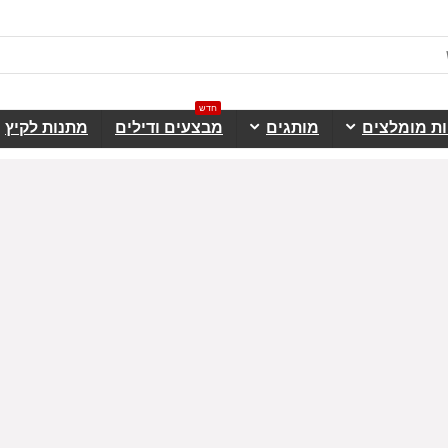
חדש
ות מומלצים
מותגים
מבצעים ודילים
מתנות לקיץ