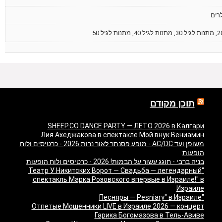
רים
תוכן מקודם
SHEEP.CO DANCE PARTY — ЛЕТО 2026 в Калгари
Лия Ахеджакова в спектакле Мой внук Вениамин
משופן ועד AC/DC - מופע פסנתר לאור נרות 2026 - כרטיסים ולוח
הופעות
בניה ברבי - חוגג עשור על הבמות! 2026 - כרטיסים ולוח הופעות
"Театр У Никитских Ворот — Свадьба — легендарный
спектакль Марка Розовского впервые в Израиле!" в
Израиле
"Песняры — Pesniary" в Израиле
Отпетые Мошенники LIVE в Израиле 2026 — концерт
Гарика Богомазова в Тель-Авиве