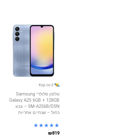
Ksp.co.il
טלפון סלולרי Samsung
Galaxy A25 6GB + 128GB
SM-A256B/DSN – צבע
כחול – שנתיים אחריות
★
★
★
★
★
₪819