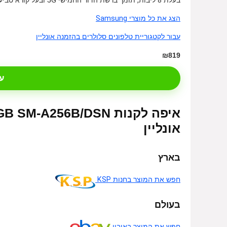
בעלת 8 ליבות, תומך ברשת הדור החמישי 5G ובעל קורא טביעת אצבע.
הצג את כל מוצרי Samsung
עבור לקטגוריית טלפונים סלולרים בהזמנה אונליין
₪819
ע
אונליין
בארץ
חפש את המוצר בחנות KSP
בעולם
חפש את המוצר באיביי