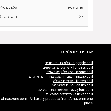
תחום עניין
טלפונים סלול
גיל
מתנות לגיל 20, מתנות לגיל 30, מתנות לגיל 40, מתנות לגיל 50
אתרים מומלצים
bigapple.co.il - בלוג בניית אתרים
fungets.co.il - גאדג'טים הכי שווים
azone.co.il - הכל על קניה באמזון
zipzap.co.il - מוצרי חשמל במחירים הגיוניים
fnews.co.il - חדשות כלכלה
giftim.co.il - קניות באינטרנט
ezzytour.com - חופשות בארץ ובעולם
aticket.co.il - כרטיסים להופעות
almaszone.com - All Luxury products from Amazon in one
place