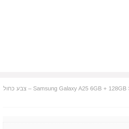
טלפון סלולרי Samsung Galaxy A25 6GB + 128GB SM-A256B/DSN – צבע כחול