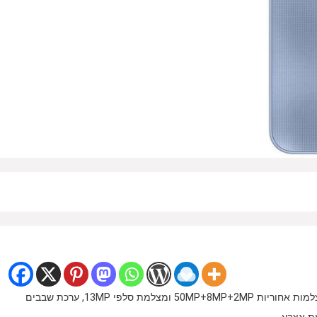
טלפון סלולרי מבית Samsung בעל מסך בגודל "6.5, שלוש מצלמות אחוריות 50MP+8MP+2MP ומצלמת סלפי 13MP, ערכת שבבים