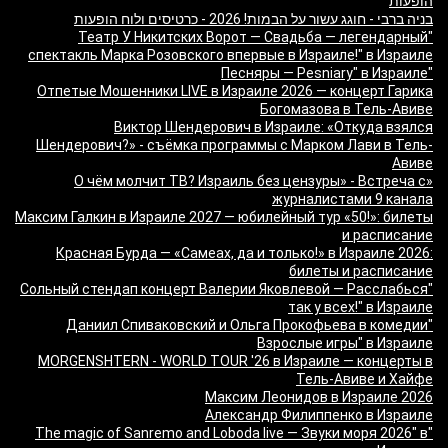
הופעות
בניה ברבי - חוגג עשור על הבמות! 2026 - כרטיסים ולוח הופעות
"Театр У Никитских Ворот — Свадьба — легендарный
спектакль Марка Розовского впервые в Израиле!" в Израиле
"Песняры — Pesniary" в Израиле
Отпетые Мошенники LIVE в Израиле 2026 — концерт Гарика
Богомазова в Тель-Авиве
Виктор Шендерович в Израиле: «Откуда взялся
Шендерович?» - съёмка программы с Марком Лави в Тель-
Авиве
«О чём молчит ТВ? Израиль без цензуры» - Встреча с
журналистами 9 канала
Максим Галкин в Израиле 2027 — юбилейный тур «50!»: билеты
и расписание
Красная Бурда — «Самеах, да и только!» в Израиле 2026:
билеты и расписание
"Сольный стендап концерт Валерии Яковлевой — Расслабься
так у всех!" в Израиле
"Даниил Спиваковский и Ольга Прокофьева в комедии
Взрослые игры" в Израиле
MORGENSHTERN - WORLD TOUR '26 в Израиле — концерты в
Тель-Авиве и Хайфе
Максим Леонидов в Израиле 2026
Александр Филиппенко в Израиле
"The magic of Sanremo and Loboda live — Звуки моря 2026" в