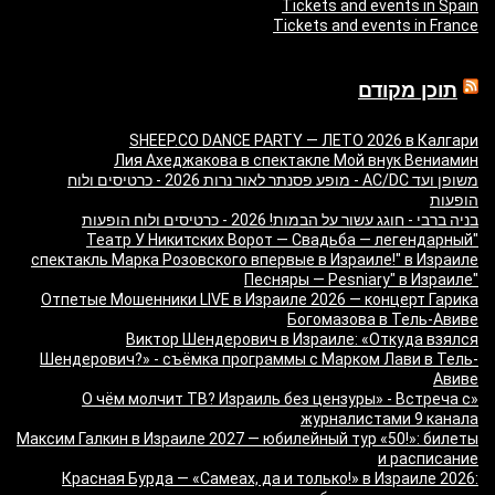
Tickets and events in Spain
Tickets and events in France
תוכן מקודם
SHEEP.CO DANCE PARTY — ЛЕТО 2026 в Калгари
Лия Ахеджакова в спектакле Мой внук Вениамин
משופן ועד AC/DC - מופע פסנתר לאור נרות 2026 - כרטיסים ולוח
הופעות
בניה ברבי - חוגג עשור על הבמות! 2026 - כרטיסים ולוח הופעות
"Театр У Никитских Ворот — Свадьба — легендарный
спектакль Марка Розовского впервые в Израиле!" в Израиле
"Песняры — Pesniary" в Израиле
Отпетые Мошенники LIVE в Израиле 2026 — концерт Гарика
Богомазова в Тель-Авиве
Виктор Шендерович в Израиле: «Откуда взялся
Шендерович?» - съёмка программы с Марком Лави в Тель-
Авиве
«О чём молчит ТВ? Израиль без цензуры» - Встреча с
журналистами 9 канала
Максим Галкин в Израиле 2027 — юбилейный тур «50!»: билеты
и расписание
Красная Бурда — «Самеах, да и только!» в Израиле 2026: