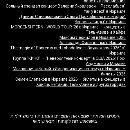
билеты и расписание
"Сольный стендап концерт Валерии Яковлевой — Расслабься
так у всех!" в Израиле
"Даниил Спиваковский и Ольга Прокофьева в комедии
Взрослые игры" в Израиле
MORGENSHTERN - WORLD TOUR '26 в Израиле — концерты в
Тель-Авиве и Хайфе
Максим Леонидов в Израиле 2026
Александр Филиппенко в Израиле
"The magic of Sanremo and Loboda live — Звуки моря 2026" в
Израиле
Группа "КИНО" — "Невероятный концерт" в США 2026: Лос-
Анджелес и Майами
Макаревич и Белый: «Импровизация на тему» в Израиле —
билеты 2026
Семён Слепаков в Израиле 2026 — билеты на концерты в
Хайфе, Нетании, Тель-Авиве и других городах
מה זה Giftim
גיפטים הוא אתר שמציג את המוצרים והמתנות הכי משתלמות
בישראל
שירות לקוחות
|
תנאי שימוש