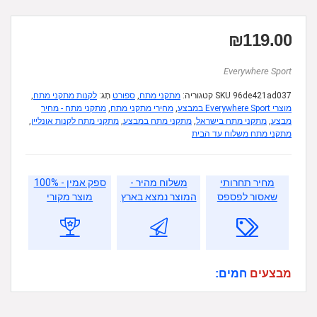
₪
119.00
Everywhere Sport
96de421ad037
SKU
קטגוריה:
מתקני מתח
,
ספורט
תָג:
לקנות מתקני מתח
,
מוצרי Everywhere Sport במבצע
,
מחירי מתקני מתח
,
מתקני מתח - מחיר
מבצע
,
מתקני מתח בישראל
,
מתקני מתח במבצע
,
מתקני מתח לקנות אונליין
,
מתקני מתח משלוח עד הבית
מחיר תחרותי
משלוח מהיר -
ספק אמין - 100%
שאסור לפספס
המוצר נמצא בארץ
מוצר מקורי
מבצעים
חמים: