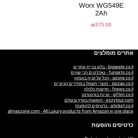
Worx WG549E
2Ah
₪
375.00
אתרים מומלצים
bigapple.co.il - בלוג בניית אתרים
fungets.co.il - גאדג'טים הכי שווים
azone.co.il - הכל על קניה באמזון
zipzap.co.il - מוצרי חשמל במחירים הגיוניים
fnews.co.il - חדשות כלכלה
giftim.co.il - קניות באינטרנט
ezzytour.com - חופשות בארץ ובעולם
aticket.co.il - כרטיסים להופעות
almaszone.com - All Luxury products from Amazon in one place
כרטיסים והופעות