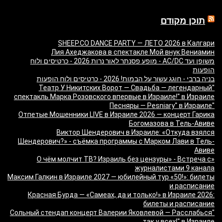
תוכן מקודם
SHEEP.CO DANCE PARTY — ЛЕТО 2026 в Калгари
Лия Ахеджакова в спектакле Мой внук Вениамин
משופן ועד AC/DC - מופע פסנתר לאור נרות 2026 - כרטיסים ולוח
הופעות
בניה ברבי - חוגג עשור על הבמות! 2026 - כרטיסים ולוח הופעות
"Театр У Никитских Ворот — Свадьба — легендарный
спектакль Марка Розовского впервые в Израиле!" в Израиле
"Песняры — Pesniary" в Израиле
Отпетые Мошенники LIVE в Израиле 2026 — концерт Гарика
Богомазова в Тель-Авиве
Виктор Шендерович в Израиле: «Откуда взялся
Шендерович?» - съёмка программы с Марком Лави в Тель-
Авиве
«О чём молчит ТВ? Израиль без цензуры» - Встреча с
журналистами 9 канала
Максим Галкин в Израиле 2027 — юбилейный тур «50!»: билеты
и расписание
Красная Бурда — «Самеах, да и только!» в Израиле 2026:
билеты и расписание
"Сольный стендап концерт Валерии Яковлевой — Расслабься
так у всех!" в Израиле