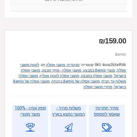
₪
159.00
Bemis
4cca2b3a9fd6
SKU
קטגוריה:
סניטריה, מושבי אסלה
תָג:
לקנות מושבי
אסלה
,
מוצרי Bemis במבצע
,
מושבי אסלה - מחיר מבצע
,
מושבי אסלה
בישראל
,
מושבי אסלה במבצע
,
מושבי אסלה לקנות אונליין
,
מושבי אסלה
משלוח עד הבית
,
מושבי אסלה של Bemis בהנחה
,
מושבי אסלה של Bemis
בישראל
,
מחירי מושבי אסלה
מחיר תחרותי
משלוח מהיר -
ספק אמין - 100%
שאסור לפספס
המוצר נמצא בארץ
מוצר מקורי