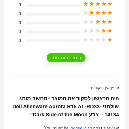
★
★
★
★
★
0
★
★
★
★
★
0
★
★
★
★
★
0
★
★
★
★
★
0
★
★
★
★
★
0
כתוב חוות דעת
עדיין אין ביקורות.
היה הראשון לסקור את המוצר “מחשב מותג
שולחני ‎Dell Alienware Aurora R15 AL-RD33-
14134 – צבע Dark Side of the Moon”
You must be
logged in
to post a review.