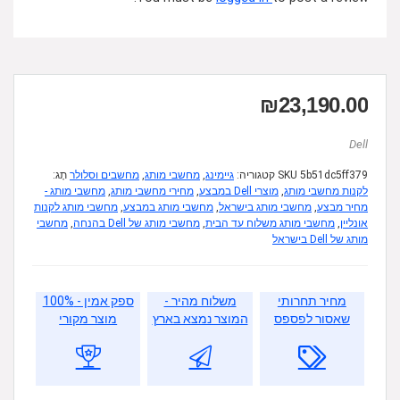
₪
23,190.00
Dell
5b51dc5ff379
SKU
קטגוריה:
גיימינג
,
מחשבי מותג
,
מחשבים וסלולר
תָג:
לקנות מחשבי מותג
,
מוצרי Dell במבצע
,
מחירי מחשבי מותג
,
מחשבי מותג -
מחיר מבצע
,
מחשבי מותג בישראל
,
מחשבי מותג במבצע
,
מחשבי מותג לקנות
אונליין
,
מחשבי מותג משלוח עד הבית
,
מחשבי מותג של Dell בהנחה
,
מחשבי
מותג של Dell בישראל
מחיר תחרותי
משלוח מהיר -
ספק אמין - 100%
שאסור לפספס
המוצר נמצא בארץ
מוצר מקורי