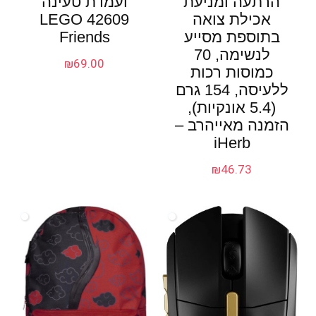
הרתעה ומניעת
ועמדת טעינה
אכילת צואה
42609 LEGO
בתוספת מסייע
Friends
לנשימה, 70
₪
69.00
כמוסות רכות
ללעיסה, 154 גרם
(5.4 אונקיות),
הזמנה מאייהרב –
iHerb
₪
46.73