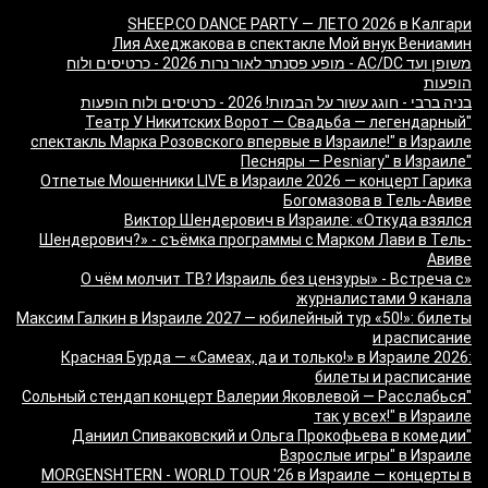
SHEEP.CO DANCE PARTY — ЛЕТО 2026 в Калгари
Лия Ахеджакова в спектакле Мой внук Вениамин
משופן ועד AC/DC - מופע פסנתר לאור נרות 2026 - כרטיסים ולוח
הופעות
בניה ברבי - חוגג עשור על הבמות! 2026 - כרטיסים ולוח הופעות
"Театр У Никитских Ворот — Свадьба — легендарный
спектакль Марка Розовского впервые в Израиле!" в Израиле
"Песняры — Pesniary" в Израиле
Отпетые Мошенники LIVE в Израиле 2026 — концерт Гарика
Богомазова в Тель-Авиве
Виктор Шендерович в Израиле: «Откуда взялся
Шендерович?» - съёмка программы с Марком Лави в Тель-
Авиве
«О чём молчит ТВ? Израиль без цензуры» - Встреча с
журналистами 9 канала
Максим Галкин в Израиле 2027 — юбилейный тур «50!»: билеты
и расписание
Красная Бурда — «Самеах, да и только!» в Израиле 2026:
билеты и расписание
"Сольный стендап концерт Валерии Яковлевой — Расслабься
так у всех!" в Израиле
"Даниил Спиваковский и Ольга Прокофьева в комедии
Взрослые игры" в Израиле
MORGENSHTERN - WORLD TOUR '26 в Израиле — концерты в