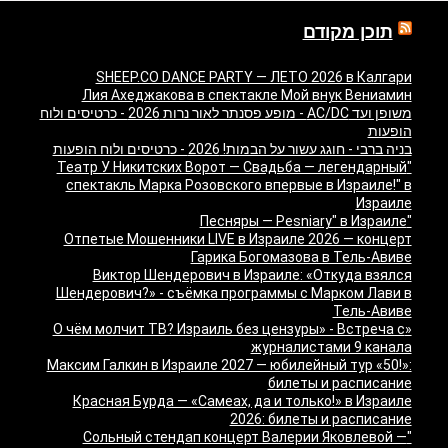
תוכן מקודם
SHEEP.CO DANCE PARTY — ЛЕТО 2026 в Калгари
Лия Ахеджакова в спектакле Мой внук Вениамин
משופן ועד AC/DC - מופע פסנתר לאור נרות 2026 - כרטיסים ולוח
הופעות
בניה ברבי - חוגג עשור על הבמות! 2026 - כרטיסים ולוח הופעות
"Театр У Никитских Ворот — Свадьба — легендарный
спектакль Марка Розовского впервые в Израиле!" в
Израиле
"Песняры — Pesniary" в Израиле
Отпетые Мошенники LIVE в Израиле 2026 — концерт
Гарика Богомазова в Тель-Авиве
Виктор Шендерович в Израиле: «Откуда взялся
Шендерович?» - съёмка программы с Марком Лави в
Тель-Авиве
«О чём молчит ТВ? Израиль без цензуры» - Встреча с
журналистами 9 канала
Максим Галкин в Израиле 2027 — юбилейный тур «50!»:
билеты и расписание
Красная Бурда — «Самеах, да и только!» в Израиле
2026: билеты и расписание
"Сольный стендап концерт Валерии Яковлевой —