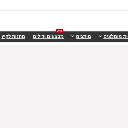
חדש
ות מומלצים
מותגים
מבצעים ודילים
מתנות לקיץ