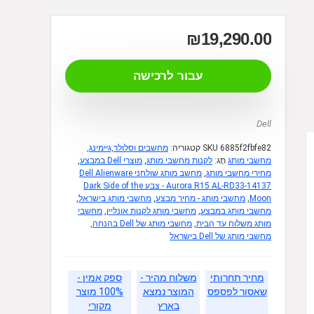
₪
19,290.00
עבור לרכישה
Dell
6885f2fbfe82
SKU
קטגוריה:
מחשבים וסלולר,גיימינג,
מחשבי מותג
תָג:
לקנות מחשבי מותג
,
מוצרי Dell במבצע
,
מחירי מחשבי מותג
,
מחשב מותג שולחני ‎Dell Alienware
Aurora R15 AL-RD33-14137 - צבע Dark Side of the
Moon
,
מחשבי מותג - מחיר מבצע
,
מחשבי מותג בישראל
,
מחשבי מותג במבצע
,
מחשבי מותג לקנות אונליין
,
מחשבי
מותג משלוח עד הבית
,
מחשבי מותג של Dell בהנחה
,
מחשבי מותג של Dell בישראל
מחיר תחרותי
משלוח מהיר -
ספק אמין -
שאסור לפספס
המוצר נמצא
100% מוצר
בארץ
מקורי