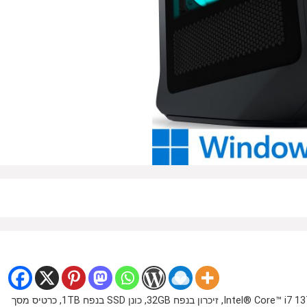
מחשב מותג שולחני מוכן מראש מבית Dell, בעל מעבד Intel® Core™ i7 13700KF, זיכרון בנפח 32GB, כונן SSD בנפח 1TB, כרטיס מסך