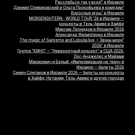
Расслабься так у всех!" в Израиле
"Даниил Спиваковский и Ольга Прокофьева в комедии
Взрослые игры" в Израиле
MORGENSHTERN - WORLD TOUR '26 в Израиле —
концерты в Тель-Авиве и Хайфе
Максим Леонидов в Израиле 2026
Александр Филиппенко в Израиле
"The magic of Sanremo and Loboda live — Звуки моря
2026" в Израиле
Группа "КИНО" — "Невероятный концерт" в США 2026:
Лос-Анджелес и Майами
Макаревич и Белый: «Импровизация на тему» в
Израиле — билеты 2026
Семён Слепаков в Израиле 2026 — билеты на концерты
в Хайфе, Нетании, Тель-Авиве и других городах