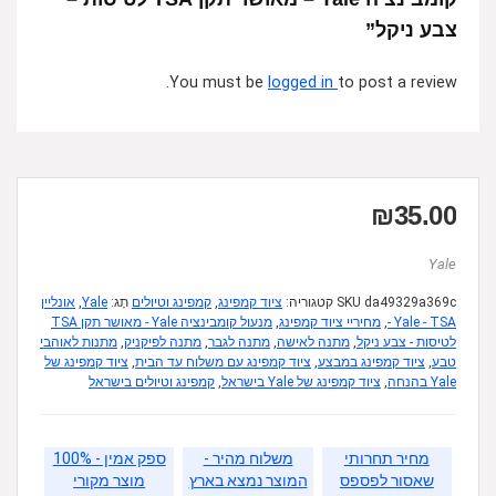
צבע ניקל”
You must be
logged in
to post a review.
₪
35.00
Yale
da49329a369c
SKU
קטגוריה:
ציוד קמפינג
,
קמפינג וטיולים
תָג:
Yale
,
אונליין
Yale - TSA -
,
מחיריי ציוד קמפינג
,
מנעול קומבינציה Yale - מאושר תקן TSA
לטיסות - צבע ניקל
,
מתנה לאישה
,
מתנה לגבר
,
מתנה לפיקניק
,
מתנות לאוהבי
טבע
,
ציוד קמפינג במבצע
,
ציוד קמפינג עם משלוח עד הבית
,
ציוד קמפינג של
Yale בהנחה
,
ציוד קמפינג של Yale בישראל
,
קמפינג וטיולים בישראל
מחיר תחרותי
משלוח מהיר -
ספק אמין - 100%
שאסור לפספס
המוצר נמצא בארץ
מוצר מקורי