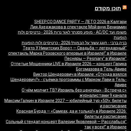
תוכן מקודם
SHEEP.CO DANCE PARTY — ЛЕТО 2026 в Калгари
Лия Ахеджакова в спектакле Мой внук Вениамин
משופן ועד AC/DC - מופע פסנתר לאור נרות 2026 - כרטיסים ולוח
הופעות
בניה ברבי - חוגג עשור על הבמות! 2026 - כרטיסים ולוח הופעות
"Театр У Никитских Ворот — Свадьба — легендарный
спектакль Марка Розовского впервые в Израиле!" в Израиле
"Песняры — Pesniary" в Израиле
Отпетые Мошенники LIVE в Израиле 2026 — концерт Гарика
Богомазова в Тель-Авиве
Виктор Шендерович в Израиле: «Откуда взялся
Шендерович?» - съёмка программы с Марком Лави в Тель-
Авиве
«О чём молчит ТВ? Израиль без цензуры» - Встреча с
журналистами 9 канала
Максим Галкин в Израиле 2027 — юбилейный тур «50!»: билеты
и расписание
Красная Бурда — «Самеах, да и только!» в Израиле 2026:
билеты и расписание
"Сольный стендап концерт Валерии Яковлевой — Расслабься
так у всех!" в Израиле