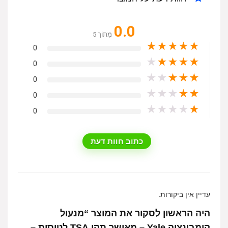
0.0
מִתוֹך 5
★
★
★
★
★
0
★
★
★
★
★
0
★
★
★
★
★
0
★
★
★
★
★
0
★
★
★
★
★
0
כתוב חוות דעת
עדיין אין ביקורות.
היה הראשון לסקור את המוצר “מנעול
קומבינציה Yale – מאושר תקן TSA לטיסות –