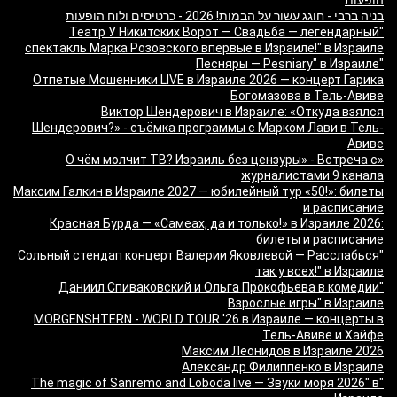
הופעות
בניה ברבי - חוגג עשור על הבמות! 2026 - כרטיסים ולוח הופעות
"Театр У Никитских Ворот — Свадьба — легендарный
спектакль Марка Розовского впервые в Израиле!" в Израиле
"Песняры — Pesniary" в Израиле
Отпетые Мошенники LIVE в Израиле 2026 — концерт Гарика
Богомазова в Тель-Авиве
Виктор Шендерович в Израиле: «Откуда взялся
Шендерович?» - съёмка программы с Марком Лави в Тель-
Авиве
«О чём молчит ТВ? Израиль без цензуры» - Встреча с
журналистами 9 канала
Максим Галкин в Израиле 2027 — юбилейный тур «50!»: билеты
и расписание
Красная Бурда — «Самеах, да и только!» в Израиле 2026:
билеты и расписание
"Сольный стендап концерт Валерии Яковлевой — Расслабься
так у всех!" в Израиле
"Даниил Спиваковский и Ольга Прокофьева в комедии
Взрослые игры" в Израиле
MORGENSHTERN - WORLD TOUR '26 в Израиле — концерты в
Тель-Авиве и Хайфе
Максим Леонидов в Израиле 2026
Александр Филиппенко в Израиле
"The magic of Sanremo and Loboda live — Звуки моря 2026" в