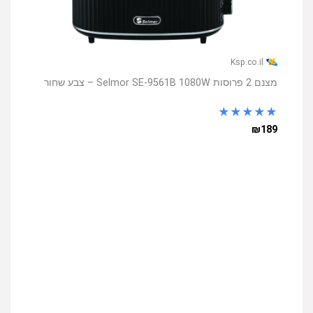
Ksp.co.il
מצנם 2 פרוסות Selmor SE-9561B 1080W – צבע שחור
★
★
★
★
★
₪189