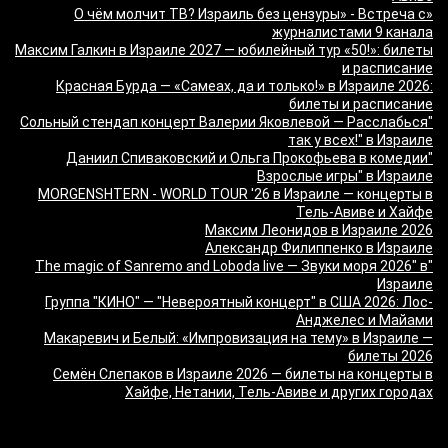
«О чём молчит ТВ? Израиль без цензуры» - Встреча с
журналистами 9 канала
Максим Галкин в Израиле 2027 — юбилейный тур «50!»: билеты
и расписание
Красная Бурда — «Самеах, да и только!» в Израиле 2026:
билеты и расписание
"Сольный стендап концерт Валерии Яковлевой — Расслабься
так у всех!" в Израиле
"Даниил Спиваковский и Ольга Прокофьева в комедии
Взрослые игры" в Израиле
MORGENSHTERN - WORLD TOUR '26 в Израиле — концерты в
Тель-Авиве и Хайфе
Максим Леонидов в Израиле 2026
Александр Филиппенко в Израиле
"The magic of Sanremo and Loboda live — Звуки моря 2026" в
Израиле
Группа "КИНО" — "Невероятный концерт" в США 2026: Лос-
Анджелес и Майами
Макаревич и Белый: «Импровизация на тему» в Израиле —
билеты 2026
Семён Слепаков в Израиле 2026 — билеты на концерты в
Хайфе, Нетании, Тель-Авиве и других городах