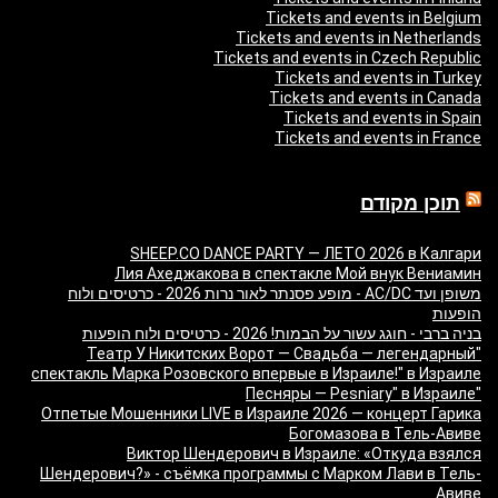
Tickets and events in Belgium
Tickets and events in Netherlands
Tickets and events in Czech Republic
Tickets and events in Turkey
Tickets and events in Canada
Tickets and events in Spain
Tickets and events in France
תוכן מקודם
SHEEP.CO DANCE PARTY — ЛЕТО 2026 в Калгари
Лия Ахеджакова в спектакле Мой внук Вениамин
משופן ועד AC/DC - מופע פסנתר לאור נרות 2026 - כרטיסים ולוח
הופעות
בניה ברבי - חוגג עשור על הבמות! 2026 - כרטיסים ולוח הופעות
"Театр У Никитских Ворот — Свадьба — легендарный
спектакль Марка Розовского впервые в Израиле!" в Израиле
"Песняры — Pesniary" в Израиле
Отпетые Мошенники LIVE в Израиле 2026 — концерт Гарика
Богомазова в Тель-Авиве
Виктор Шендерович в Израиле: «Откуда взялся
Шендерович?» - съёмка программы с Марком Лави в Тель-
Авиве