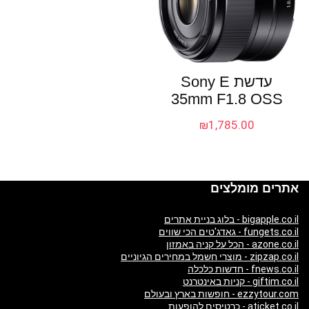
עדשת Sony E
35mm F1.8 OSS
₪
1,785.00
אתרים מומלצים
bigapple.co.il - בלוג בניית אתרים
fungets.co.il - גאדג'טים הכי שווים
azone.co.il - הכל על קניה באמזון
zipzap.co.il - מוצרי חשמל במחירים הגיוניים
fnews.co.il - חדשות כלכלה
giftim.co.il - קניות באינטרנט
ezzytour.com - חופשות בארץ ובעולם
aticket.co.il - כרטיסים להופעות