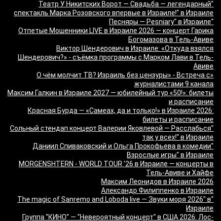
"Театр У Никитских Ворот — Свадьба — легендарный
спектакль Марка Розовского впервые в Израиле!" в Израиле
"Песняры — Pesniary" в Израиле
Отпетые Мошенники LIVE в Израиле 2026 — концерт Гарика
Богомазова в Тель-Авиве
Виктор Шендерович в Израиле: «Откуда взялся
Шендерович?» - съёмка программы с Марком Лави в Тель-
Авиве
«О чём молчит ТВ? Израиль без цензуры» - Встреча с
журналистами 9 канала
Максим Галкин в Израиле 2027 — юбилейный тур «50!»: билеты
и расписание
Красная Бурда — «Самеах, да и только!» в Израиле 2026:
билеты и расписание
"Сольный стендап концерт Валерии Яковлевой — Расслабься
так у всех!" в Израиле
"Даниил Спиваковский и Ольга Прокофьева в комедии
Взрослые игры" в Израиле
MORGENSHTERN - WORLD TOUR '26 в Израиле — концерты в
Тель-Авиве и Хайфе
Максим Леонидов в Израиле 2026
Александр Филиппенко в Израиле
"The magic of Sanremo and Loboda live — Звуки моря 2026" в
Израиле
Группа "КИНО" — "Невероятный концерт" в США 2026: Лос-