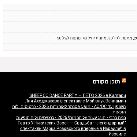
תוכן מקודם
SHEEP.CO DANCE PARTY — ЛЕТО 2026 в Калгари
Лия Ахеджакова в спектакле Мой внук Вениамин
משופן ועד AC/DC - מופע פסנתר לאור נרות 2026 - כרטיסים ולוח
הופעות
בניה ברבי - חוגג עשור על הבמות! 2026 - כרטיסים ולוח הופעות
"Театр У Никитских Ворот — Свадьба — легендарный
спектакль Марка Розовского впервые в Израиле!" в
Израиле