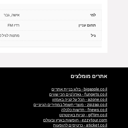
למי
אישה, גבר
תחום עניין
רדיו FM
גיל
מתנות לגיל 20, מתנות לגיל 30, מתנות לגיל 40, מתנות לגיל 50
אתרים מומלצים
bigapple.co.il - בלוג בניית אתרים
fungets.co.il - גאדג'טים הכי שווים
azone.co.il - הכל על קניה באמזון
zipzap.co.il - מוצרי חשמל במחירים הגיוניים
fnews.co.il - חדשות כלכלה
giftim.co.il - קניות באינטרנט
ezzytour.com - חופשות בארץ ובעולם
aticket.co.il - כרטיסים להופעות