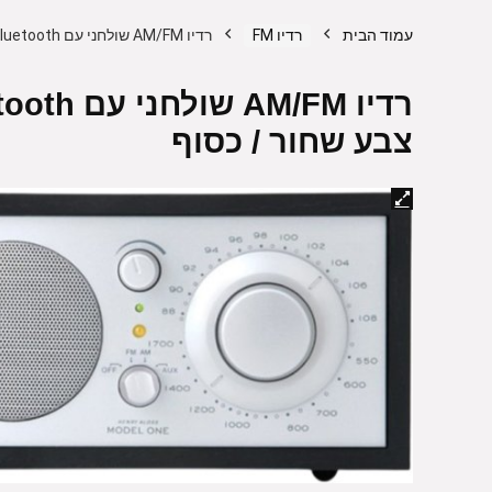
עמוד הבית
רדיו FM
רדיו AM/FM שולחני עם Tivoli Audio Model One Bluetooth – צבע שחור / כסוף
צבע שחור / כסוף