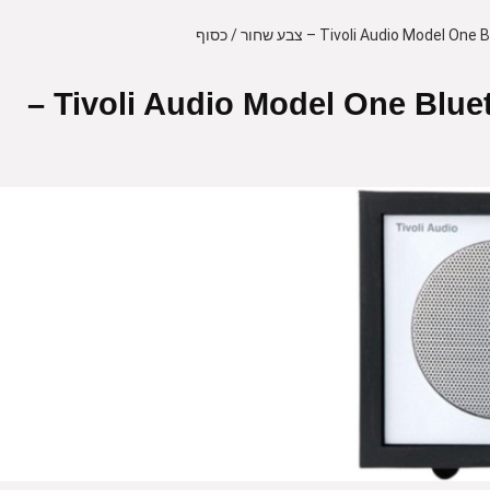
רדיו AM/FM שולחני עם Tivoli Audio Model One Bluetooth –