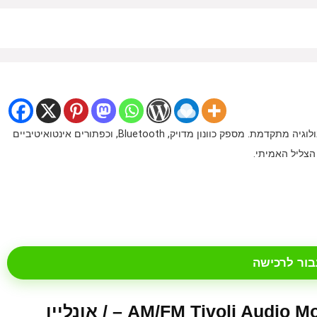
רדיו Model One BT משלב עיצוב עץ מלא בעבודת יד עם טכנולוגיה מתקדמת. מספק כוונון מדויק, Bluetooth, וכפתורים אינטואיטיביים
הצליל האמיתי.
בור לרכישה