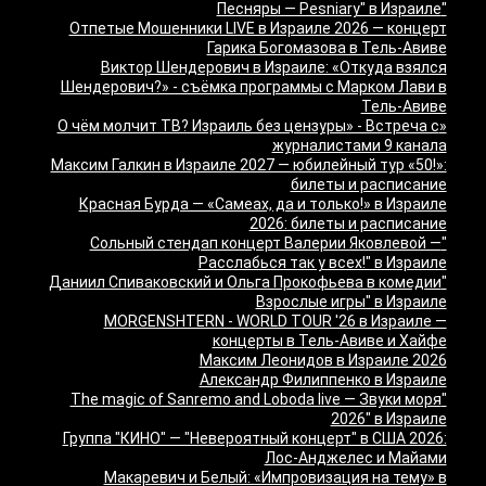
"Песняры — Pesniary" в Израиле
Отпетые Мошенники LIVE в Израиле 2026 — концерт
Гарика Богомазова в Тель-Авиве
Виктор Шендерович в Израиле: «Откуда взялся
Шендерович?» - съёмка программы с Марком Лави в
Тель-Авиве
«О чём молчит ТВ? Израиль без цензуры» - Встреча с
журналистами 9 канала
Максим Галкин в Израиле 2027 — юбилейный тур «50!»:
билеты и расписание
Красная Бурда — «Самеах, да и только!» в Израиле
2026: билеты и расписание
"Сольный стендап концерт Валерии Яковлевой —
Расслабься так у всех!" в Израиле
"Даниил Спиваковский и Ольга Прокофьева в комедии
Взрослые игры" в Израиле
MORGENSHTERN - WORLD TOUR '26 в Израиле —
концерты в Тель-Авиве и Хайфе
Максим Леонидов в Израиле 2026
Александр Филиппенко в Израиле
"The magic of Sanremo and Loboda live — Звуки моря
2026" в Израиле
Группа "КИНО" — "Невероятный концерт" в США 2026:
Лос-Анджелес и Майами
Макаревич и Белый: «Импровизация на тему» в