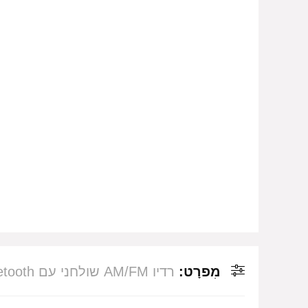
מִפרָט:
רדיו AM/FM שולחני עם Tivoli Audio Model One Bluetooth – צבע שחור / כסוף