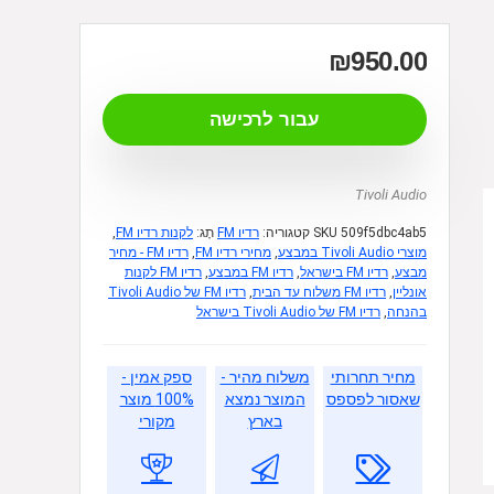
₪
950.00
עבור לרכישה
Tivoli Audio
509f5dbc4ab5
SKU
קטגוריה:
רדיו FM
תָג:
לקנות רדיו FM
,
מוצרי Tivoli Audio במבצע
,
מחירי רדיו FM
,
רדיו FM - מחיר
מבצע
,
רדיו FM בישראל
,
רדיו FM במבצע
,
רדיו FM לקנות
אונליין
,
רדיו FM משלוח עד הבית
,
רדיו FM של Tivoli Audio
בהנחה
,
רדיו FM של Tivoli Audio בישראל
מחיר תחרותי
משלוח מהיר -
ספק אמין -
שאסור לפספס
המוצר נמצא
100% מוצר
בארץ
מקורי