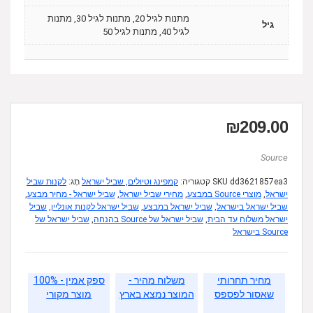
מתנות לגיל 20, מתנות לגיל 30, מתנות
גיל
לגיל 40, מתנות לגיל 50
₪
209.00
Source
dd3621857ea3
SKU
קטגוריה:
קמפינג וטיולים, שביל ישראל
תָג:
לקנות שביל
ישראל
,
מוצרי Source במבצע
,
מחירי שביל ישראל
,
שביל ישראל - מחיר מבצע
,
שביל ישראל בישראל
,
שביל ישראל במבצע
,
שביל ישראל לקנות אונליין
,
שביל
ישראל משלוח עד הבית
,
שביל ישראל של Source בהנחה
,
שביל ישראל של
Source בישראל
מחיר תחרותי
משלוח מהיר -
ספק אמין - 100%
שאסור לפספס
המוצר נמצא בארץ
מוצר מקורי