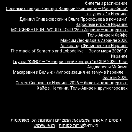
билеты и расписание
"Сольный стендап концерт Валерии Яковлевой — Расслабься
так у всех!" в Израиле
"Даниил Спиваковский и Ольга Прокофьева в комедии
Взрослые игры" в Израиле
MORGENSHTERN - WORLD TOUR '26 в Израиле — концерты в
Тель-Авиве и Хайфе
Максим Леонидов в Израиле 2026
Александр Филиппенко в Израиле
"The magic of Sanremo and Loboda live — Звуки моря 2026" в
Израиле
Группа "КИНО" — "Невероятный концерт" в США 2026: Лос-
Анджелес и Майами
Макаревич и Белый: «Импровизация на тему» в Израиле —
билеты 2026
Семён Слепаков в Израиле 2026 — билеты на концерты в
Хайфе, Нетании, Тель-Авиве и других городах
מה זה Giftim
גיפטים הוא אתר שמציג את המוצרים והמתנות הכי משתלמות
בישראל
שירות לקוחות
|
תנאי שימוש