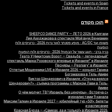
Tickets and events in Spain
Tickets and events in France
תוכן מקודם
SHEEP.CO DANCE PARTY — ЛЕТО 2026 в Калгари
Лия Ахеджакова в спектакле Мой внук Вениамин
משופן ועד AC/DC - מופע פסנתר לאור נרות 2026 - כרטיסים ולוח
הופעות
בניה ברבי - חוגג עשור על הבמות! 2026 - כרטיסים ולוח הופעות
"Театр У Никитских Ворот — Свадьба — легендарный
спектакль Марка Розовского впервые в Израиле!" в Израиле
"Песняры — Pesniary" в Израиле
Отпетые Мошенники LIVE в Израиле 2026 — концерт Гарика
Богомазова в Тель-Авиве
Виктор Шендерович в Израиле: «Откуда взялся
Шендерович?» - съёмка программы с Марком Лави в Тель-
Авиве
«О чём молчит ТВ? Израиль без цензуры» - Встреча с
журналистами 9 канала
Максим Галкин в Израиле 2027 — юбилейный тур «50!»: билеты
и расписание
Красная Бурда — «Самеах, да и только!» в Израиле 2026: