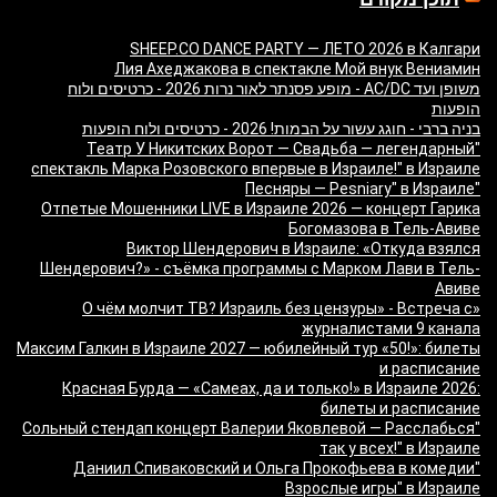
SHEEP.CO DANCE PARTY — ЛЕТО 2026 в Калгари
Лия Ахеджакова в спектакле Мой внук Вениамин
משופן ועד AC/DC - מופע פסנתר לאור נרות 2026 - כרטיסים ולוח
הופעות
בניה ברבי - חוגג עשור על הבמות! 2026 - כרטיסים ולוח הופעות
"Театр У Никитских Ворот — Свадьба — легендарный
спектакль Марка Розовского впервые в Израиле!" в Израиле
"Песняры — Pesniary" в Израиле
Отпетые Мошенники LIVE в Израиле 2026 — концерт Гарика
Богомазова в Тель-Авиве
Виктор Шендерович в Израиле: «Откуда взялся
Шендерович?» - съёмка программы с Марком Лави в Тель-
Авиве
«О чём молчит ТВ? Израиль без цензуры» - Встреча с
журналистами 9 канала
Максим Галкин в Израиле 2027 — юбилейный тур «50!»: билеты
и расписание
Красная Бурда — «Самеах, да и только!» в Израиле 2026:
билеты и расписание
"Сольный стендап концерт Валерии Яковлевой — Расслабься
так у всех!" в Израиле
"Даниил Спиваковский и Ольга Прокофьева в комедии
Взрослые игры" в Израиле