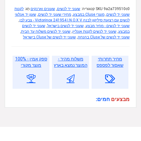
9a2a739510c0
SKU
קטגוריה:
שעוני יד לנשים
,
שעונים וארנקים
תָג:
לקנות
שעוני יד לנשים
,
מוצרי Cluse במבצע
,
מחירי שעוני יד לנשים
,
שעון יד אנלוגי
לנשים עם רצועת סיליקון לבנה Victorinox 241954 I.N.O.X V - צבע לבן
,
שעוני יד לנשים - מחיר מבצע
,
שעוני יד לנשים בישראל
,
שעוני יד לנשים
במבצע
,
שעוני יד לנשים לקנות אונליין
,
שעוני יד לנשים משלוח עד הבית
,
שעוני יד לנשים של Cluse בהנחה
,
שעוני יד לנשים של Cluse בישראל
מחיר תחרותי
משלוח מהיר -
ספק אמין - 100%
שאסור לפספס
המוצר נמצא בארץ
מוצר מקורי
מבצעים
חמים: