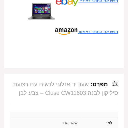
חפש את המוצר באיביי
חפש את המוצר באמזון
מִפרָט:
שעון יד אנלוגי לנשים עם רצועת
סיליקון לבנה Cluse CW11603 – צבע לבן
למי
אישה, גבר