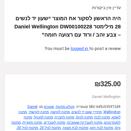
עדיין אין ביקורות.
היה הראשון לסקור את המוצר “שעון יד לנשים
28 מילימטר Daniel Wellington DW00100228
– צבע זהב / ורוד עם רצועה חומה”
You must be
logged in
to post a review.
₪
325.00
Daniel Wellington
6d5c535972d9
SKU
קטגוריה:
קטלוג מתנות
,
שעונים
תָג:
Daniel
Wellington
,
מחיריי שעון יד לנשים
,
מתנה לאישה
,
מתנה לאישתי
,
מתנה
לאמא
,
מתנה לבת
,
מתנה לגיוס
,
מתנה לחברה
,
מתנה למנהל
,
מתנה
לסטודנטים
,
מתנה לעובד/ת שעוזב/ת
,
מתנה לעובדים
,
מתנה מקורית
,
מתנות
גיוס
,
מתנות לבת הזוג
,
מתנות לבת מצווה
,
מתנות לגיל 20
,
מתנות לגיל 30
,