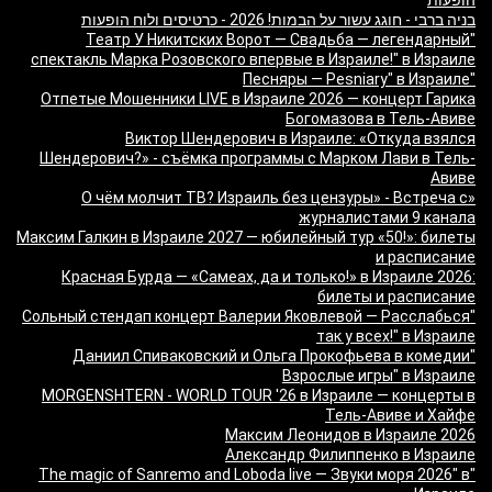
בניה ברבי - חוגג עשור על הבמות! 2026 - כרטיסים ולוח הופעות
"Театр У Никитских Ворот — Свадьба — легендарный
спектакль Марка Розовского впервые в Израиле!" в Израиле
"Песняры — Pesniary" в Израиле
Отпетые Мошенники LIVE в Израиле 2026 — концерт Гарика
Богомазова в Тель-Авиве
Виктор Шендерович в Израиле: «Откуда взялся
Шендерович?» - съёмка программы с Марком Лави в Тель-
Авиве
«О чём молчит ТВ? Израиль без цензуры» - Встреча с
журналистами 9 канала
Максим Галкин в Израиле 2027 — юбилейный тур «50!»: билеты
и расписание
Красная Бурда — «Самеах, да и только!» в Израиле 2026:
билеты и расписание
"Сольный стендап концерт Валерии Яковлевой — Расслабься
так у всех!" в Израиле
"Даниил Спиваковский и Ольга Прокофьева в комедии
Взрослые игры" в Израиле
MORGENSHTERN - WORLD TOUR '26 в Израиле — концерты в
Тель-Авиве и Хайфе
Максим Леонидов в Израиле 2026
Александр Филиппенко в Израиле
"The magic of Sanremo and Loboda live — Звуки моря 2026" в