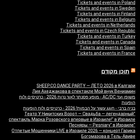
Tickets and events in Poland
Tickets and events in Sweden
Tickets and events in Finland
Tickets and events in Belgium
Tickets and events in Netherlands
Tickets and events in Czech Republic
Tickets and events in Turkey
Tickets and events in Canada
Tickets and events in Spain
Tickets and events in France
תוכן מקודם
SHEEP.CO DANCE PARTY — ЛЕТО 2026 в Калгари
Лия Ахеджакова в спектакле Мой внук Вениамин
משופן ועד AC/DC - מופע פסנתר לאור נרות 2026 - כרטיסים ולוח
הופעות
בניה ברבי - חוגג עשור על הבמות! 2026 - כרטיסים ולוח הופעות
"Театр У Никитских Ворот — Свадьба — легендарный
спектакль Марка Розовского впервые в Израиле!" в Израиле
"Песняры — Pesniary" в Израиле
Отпетые Мошенники LIVE в Израиле 2026 — концерт Гарика
Богомазова в Тель-Авиве