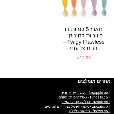
מארז 5 כפיות דו
כיווניות לתינוק –
Twigy Flawless –
בנות צבעוני
₪
12.00
אתרים מומלצים
bigapple.co.il - בלוג בניית אתרים
fungets.co.il - גאדג'טים הכי שווים
azone.co.il - הכל על קניה באמזון
zipzap.co.il - מוצרי חשמל במחירים הגיוניים
fnews.co.il - חדשות כלכלה