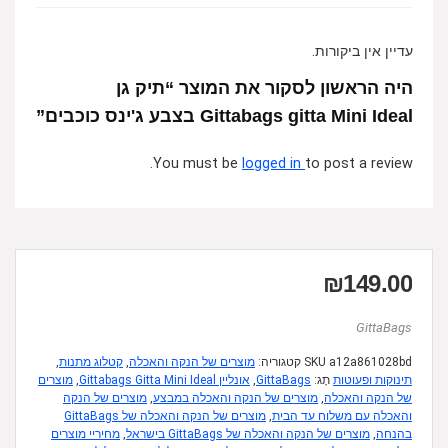
עדיין אין ביקורות.
היה הראשון לסקור את המוצר “תיק גן
Gittabags gitta Mini Ideal בצבע ג'ינס כוכבים”
You must be
logged in
to post a review.
₪
149.00
GittaBags
a12a861028bd
SKU
קטגוריה:
מוצרים של הנקה והאכלה
,
קטלוג מתנות
,
תינוקות ופעוטות
תָג:
GittaBags
,
אונליין Gittabags Gitta Mini Ideal
,
מוצרים
של הנקה והאכלה
,
מוצרים של הנקה והאכלה במבצע
,
מוצרים של הנקה
והאכלה עם משלוח עד הבית
,
מוצרים של הנקה והאכלה של GittaBags
בהנחה
,
מוצרים של הנקה והאכלה של GittaBags בישראל
,
מחיריי מוצרים