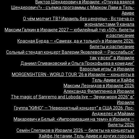
Виктор Шендерович в Израиле: «Откуда взялся
Шендерович?» - съёмка программы с Марком Лави в Тель-
Авиве
«О чём молчит ТВ? Израиль без цензуры» - Встреча с
журналистами 9 канала
Максим Галкин в Израиле 2027 — юбилейный тур «50!»: билеты
и расписание
Красная Бурда — «Самеах, да и только!» в Израиле 2026:
билеты и расписание
"Сольный стендап концерт Валерии Яковлевой — Расслабься
так у всех!" в Израиле
"Даниил Спиваковский и Ольга Прокофьева в комедии
Взрослые игры" в Израиле
MORGENSHTERN - WORLD TOUR '26 в Израиле — концерты в
Тель-Авиве и Хайфе
Максим Леонидов в Израиле 2026
Александр Филиппенко в Израиле
"The magic of Sanremo and Loboda live — Звуки моря 2026" в
Израиле
Группа "КИНО" — "Невероятный концерт" в США 2026: Лос-
Анджелес и Майами
Макаревич и Белый: «Импровизация на тему» в Израиле —
билеты 2026
Семён Слепаков в Израиле 2026 — билеты на концерты в
Хайфе, Нетании, Тель-Авиве и других городах