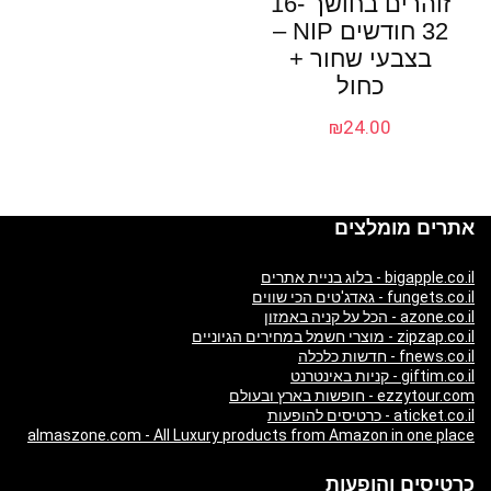
זוהרים בחושך 16-
32 חודשים NIP –
בצבעי שחור +
כחול
₪
24.00
אתרים מומלצים
bigapple.co.il - בלוג בניית אתרים
fungets.co.il - גאדג'טים הכי שווים
azone.co.il - הכל על קניה באמזון
zipzap.co.il - מוצרי חשמל במחירים הגיוניים
fnews.co.il - חדשות כלכלה
giftim.co.il - קניות באינטרנט
ezzytour.com - חופשות בארץ ובעולם
aticket.co.il - כרטיסים להופעות
almaszone.com - All Luxury products from Amazon in one place
כרטיסים והופעות