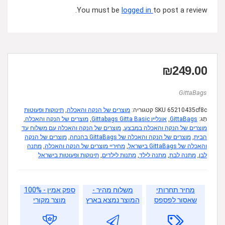
You must be
logged in
to post a review.
₪
249.00
GittaBags
65210435cf8c
SKU
קטגוריה:
מוצרים של הנקה והאכלה
,
תינוקות ופעוטות
תָג:
GittaBags
,
אונליין Gittabags Gitta Basic
,
מוצרים של הנקה והאכלה
,
מוצרים של הנקה והאכלה במבצע
,
מוצרים של הנקה והאכלה עם משלוח עד
הבית
,
מוצרים של הנקה והאכלה של GittaBags בהנחה
,
מוצרים של הנקה
והאכלה של GittaBags בישראל
,
מחיריי מוצרים של הנקה והאכלה
,
מתנה
לבן
,
מתנה לבת
,
מתנה לילד
,
מתנות לילדים
,
תינוקות ופעוטות בישראל
מחיר תחרותי
משלוח מהיר -
ספק אמין - 100%
שאסור לפספס
המוצר נמצא בארץ
מוצר מקורי