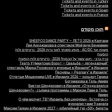
Tickets and events in Turkey
Tickets and events in Canada
Tickets and events in Spain
Tickets and events in France
תוכן מקודם
SHEEP.CO DANCE PARTY — ЛЕТО 2026 в Калгари
Лия Ахеджакова в спектакле Мой внук Вениамин
משופן ועד AC/DC - מופע פסנתר לאור נרות 2026 - כרטיסים ולוח
הופעות
בניה ברבי - חוגג עשור על הבמות! 2026 - כרטיסים ולוח הופעות
"Театр У Никитских Ворот — Свадьба — легендарный
спектакль Марка Розовского впервые в Израиле!" в Израиле
"Песняры — Pesniary" в Израиле
Отпетые Мошенники LIVE в Израиле 2026 — концерт Гарика
Богомазова в Тель-Авиве
Виктор Шендерович в Израиле: «Откуда взялся
Шендерович?» - съёмка программы с Марком Лави в Тель-
Авиве
«О чём молчит ТВ? Израиль без цензуры» - Встреча с
журналистами 9 канала
Максим Галкин в Израиле 2027 — юбилейный тур «50!»: билеты