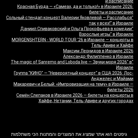
и расписание
Красная Бурда — «Самеах, да и только!» в Израиле 2026:
билеты и расписание
"Сольный стендап концерт Валерии Яковлевой — Расслабься
так у всех!" в Израиле
"Даниил Спиваковский и Ольга Прокофьева в комедии
Взрослые игры" в Израиле
MORGENSHTERN - WORLD TOUR '26 в Израиле — концерты в
Тель-Авиве и Хайфе
Максим Леонидов в Израиле 2026
Александр Филиппенко в Израиле
"The magic of Sanremo and Loboda live — Звуки моря 2026" в
Израиле
Группа "КИНО" — "Невероятный концерт" в США 2026: Лос-
Анджелес и Майами
Макаревич и Белый: «Импровизация на тему» в Израиле —
билеты 2026
Семён Слепаков в Израиле 2026 — билеты на концерты в
Хайфе, Нетании, Тель-Авиве и других городах
מה זה Giftim
גיפטים הוא אתר שמציג את המוצרים והמתנות הכי משתלמות