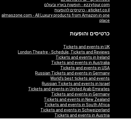
ezzytour.com - חופשות בארץ ובעולם
aticket.co.il - כרטיסים להופעות
almaszone.com - All Luxury products from Amazon in one
place
כרטיסים והופעות
Tickets and events in UK
London Theatre - Schedule, Tickets and Reviews
Tickets and events in Ireland
Tickets and events in Australia
Tickets and events in USA
Russian Tickets and events in Germany
World’s best tickets and events
Russian Tickets and events in Israel
Tickets and events in United Arab Emirates
Tickets and events in Germany
Tickets and events in New Zealand
Tickets and events in South Africa
Tickets and events in Schweizerland
Tickets and events in Austria
Tickets and events in Denmark
Tickets and events in Italy
Tickets and events in Norway