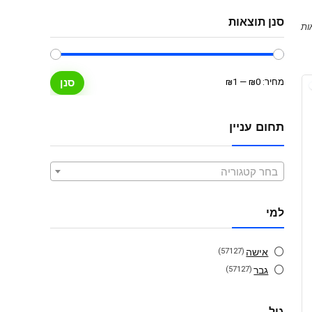
סנן תוצאות
מחיר
מחיר
מחיר:
₪0
—
₪1
סנן
מינימלי
מקסימלי
תחום עניין
בחר קטגוריה
למי
אישה
(57127)
גבר
(57127)
גיל