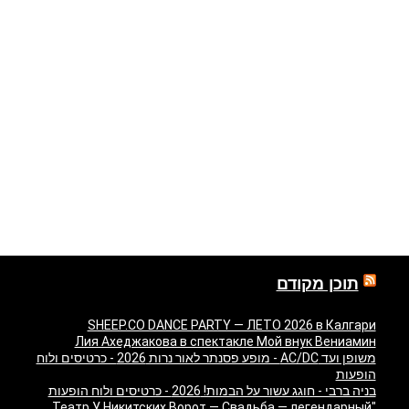
תוכן מקודם
SHEEP.CO DANCE PARTY — ЛЕТО 2026 в Калгари
Лия Ахеджакова в спектакле Мой внук Вениамин
משופן ועד AC/DC - מופע פסנתר לאור נרות 2026 - כרטיסים ולוח
הופעות
בניה ברבי - חוגג עשור על הבמות! 2026 - כרטיסים ולוח הופעות
"Театр У Никитских Ворот — Свадьба — легендарный