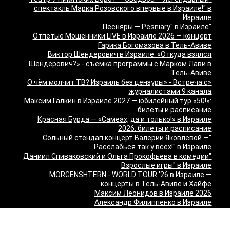
спектакль Марка Розовского впервые в Израиле!" в
Израиле
"Песняры — Pesniary" в Израиле
Отпетые Мошенники LIVE в Израиле 2026 — концерт
Гарика Богомазова в Тель-Авиве
Виктор Шендерович в Израиле: «Откуда взялся
Шендерович?» - съёмка программы с Марком Лави в
Тель-Авиве
«О чём молчит ТВ? Израиль без цензуры» - Встреча с
журналистами 9 канала
Максим Галкин в Израиле 2027 — юбилейный тур «50!»:
билеты и расписание
Красная Бурда — «Самеах, да и только!» в Израиле
2026: билеты и расписание
"Сольный стендап концерт Валерии Яковлевой —
Расслабься так у всех!" в Израиле
"Даниил Спиваковский и Ольга Прокофьева в комедии
Взрослые игры" в Израиле
MORGENSHTERN - WORLD TOUR '26 в Израиле —
концерты в Тель-Авиве и Хайфе
Максим Леонидов в Израиле 2026
Александр Филиппенко в Израиле
"The magic of Sanremo and Loboda live — Звуки моря
2026" в Израиле
Группа "КИНО" — "Невероятный концерт" в США 2026: