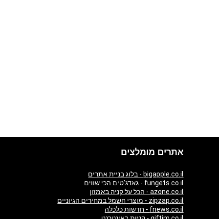
אתרים מומלצים
bigapple.co.il - בלוג בניית אתרים
fungets.co.il - גאדג'טים הכי שווים
azone.co.il - הכל על קניה באמזון
zipzap.co.il - מוצרי חשמל במחירים הגיוניים
fnews.co.il - חדשות כלכלה
giftim.co.il - קניות באינטרנט