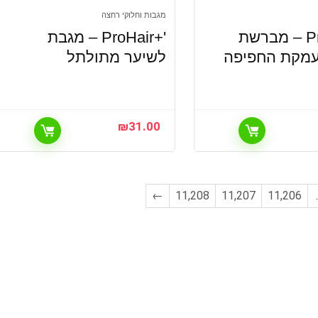
מגבות וחלוקי רחצה
'+ProHair – מברשת
'+ProHair – מגבת
העמקת החפיפה
לשיער מתולתל
₪
31.00
←
11,208
11,207
11,206