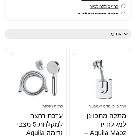
ברזי סוללה לכיור
ברזים מסתובבים לכיור
ברזים נשלפים לכיור
ברזים קבועים לכיור
את כל
דיספנסר לסבון
הכל לבית
הכל לבית,מציאון ותצוגות, מתלים לבית
הכל לבית,מציאון ותצוגות, פחי אשפה
וילונות לאמבטיה
ונטיל לכיור אמריקאי
זרועות לראשי מקלחת
לחדר האמבטיה ולשירותים
מאחזי יד ואביזרי נגישות
מתלים ומעמדים לאמבטיה
ערכות מקלחת
מברשות אסלה
מתלה מתכוונן
ערכת רחצה
מוטות פינוק
למקלח יד
למקלחת 5 מצבי
מוטות רחצה
Aquila Maoz –
זרימה Aquila
מוצרי חשמל,נקיון, פתרונות ניקוי לבית