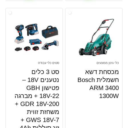
כלי גינון ממונעים
סטים כלי עבודה
מכסחת דשא
סט 3 כלים
חשמלית Bosch
נטענים 18V –
ARM 3400
פטישון GBH
1300W
18V-22 + מברגה
GDR 18V-200 +
משחזת זווית
GWS 18V-7 +
זוג סוללות 4Ah,