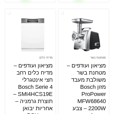
שוק-ריהוט
תאורה
תנורים
כל הקטגוריות
מטחנות בשר
מדיחי כלים
מציאון ועודפים –
מציאון ועודפים –
מטחנת בשר
מדיח כלים רחב
משולבת מעבד
חצי אינטגרלי
מזון Bosch
Bosch Serie 4
SMI4HCS19E –
ProPower
MFW68640
תוצרת גרמניה –
2200W – צבע
אחריות יבואן