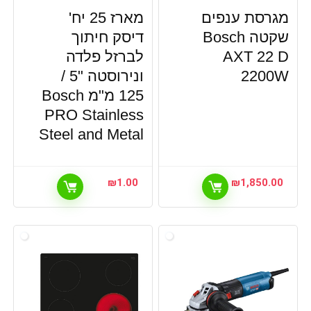
מגרסת ענפים
מארז 25 יח'
מיזוג וחימום הבית
שקטה Bosch
דיסק חיתוך
מיקסר יד
מיקסרים
AXT 22 D
לברזל פלדה
מכונות כביסה
2200W
ונירוסטה "5 /
מכונות שטיפה
125 מ"מ Bosch
מלטשות חשמליות ומולטיטול
PRO Stainless
מסורים חשמליים
Steel and Metal
מסורים ידניים
מסחטות מיצים
מעבדי מזון
₪
1.00
₪
1,850.00
מציאון ותצוגות
מקדחות ופטישונים
מקצועות
משאבות ומדחסי אוויר
משחזות
ניקוי ותחזוקה למכונות קפה
נקיון