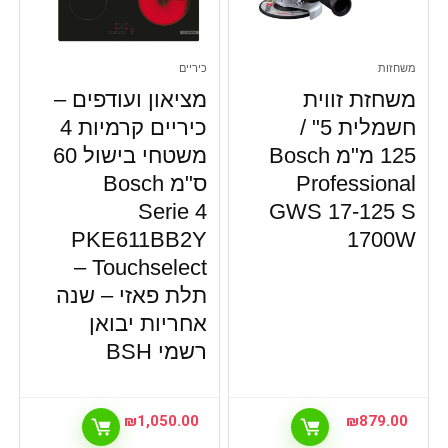
סוללות ומטענים
סטים כלי עבודה
משחזות
כיריים
סטים מעורבים של ראשים מתחלפים
משחזת זווית
מציאון ועודפים –
עולם הקפה והתה
פטישונים
חשמלית 5" /
כיריים קרמיות 4
פנסי הצפה נטענים וחצובות
125 מ"מ Bosch
משטחי בישול 60
פתרונות ניקוי לבית
Professional
ס"מ Bosch
צביעת הבית
Serie 4
GWS 17-125 S
קומקומים
PKE611BB2Y
1700W
קטלוג מתנות
Touchselect –
קמפינג וטיולים
תלת פאזי – שנה
קמפינג וטיולים, משאבות ומדחסי אוויר
אחריות יבואן
קפה ותה, מכונות קפה מבוססות פולים
רשמי BSH
ראוטורים
שואב אבק
שואבי אבק
₪
1,050.00
₪
879.00
שולחנות לכלי עבודה