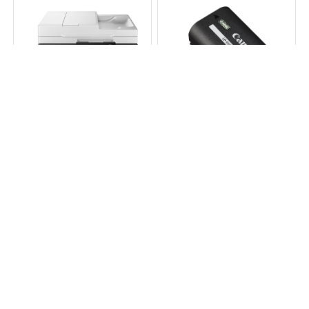
סוללות למצלמות דיגיטליות
מדפסות
סוללה נטענת
מדפסת אלחוטית
מקורית Canon
Canon Maxify
GX2040
LP-E6P
Lithium-Ion
2130 mAh
למצלמת EOS
R5 Mark II
₪
1,299.00
₪
659.00