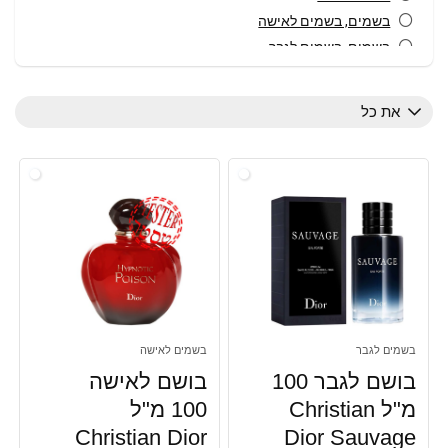
בשמים, בשמים לאישה
בשמים, בשמים לגבר
גילוח והסרת שיער
דאודורנטים
את כל
טיפוח ויופי
מבשם גוף לאישה
מבשם שיער לנשים
מוצרי טיפוח
עולם הבישום
עולם הבישום, בשמים לאישה
עולם הבישום, בשמים לגבר
פארם
פארם, גילוח והסרת שיער
בשמים לגבר
בשמים לאישה
פארם, דאודורנטים
בושם לגבר 100
בושם לאישה
פארם,קוסמטיקה, מוצרי טיפוח
מ"ל Christian
100 מ"ל
קטלוג מתנות
Christian Dior
Dior Sauvage
כל הקטגוריות