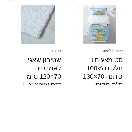
טקסטיל לתינוק
שטיחים
סט מצעים 3
שטיחון שאגי
חלקים 100%
לאמבטיה
כותנה 70×130
70×120 ס"מ
ס"מ מבית
דגם Harmony
Homestyle –
מבית
דגם Ninja
Homestyle –
Turtles Beat
לבן
₪
99.00
₪
89.00