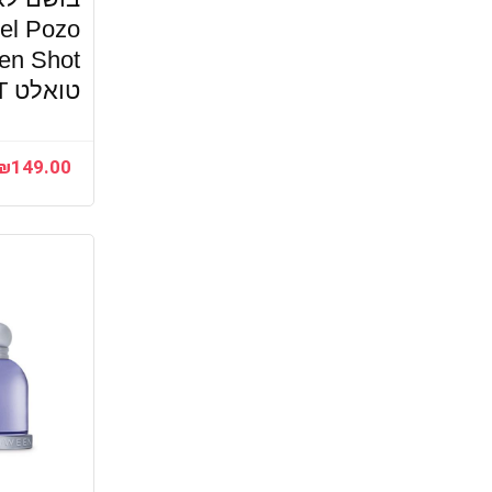
el Pozo
טואלט E.D.T
₪
149.00