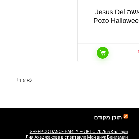
בושם לאשה Jesus Del
Pozo Hallowee
לא עוד!
תוכן מקודם
SHEEP.CO DANCE PARTY — ЛЕТО 2026 в Калгари
Лия Ахеджакова в спектакле Мой внук Вениамин