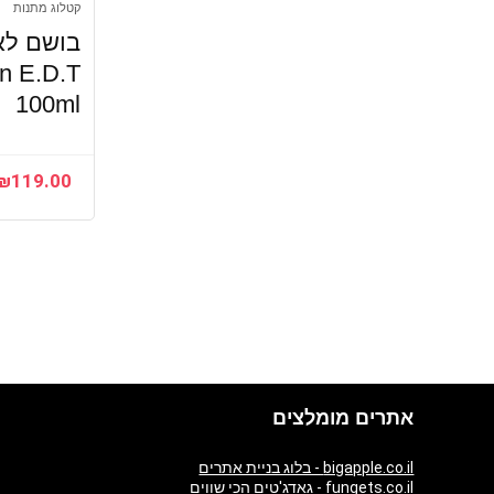
קטלוג מתנות
n E.D.T
100ml
₪
119.00
אתרים מומלצים
bigapple.co.il - בלוג בניית אתרים
fungets.co.il - גאדג'טים הכי שווים