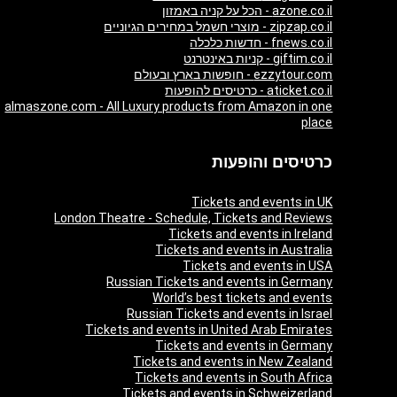
azone.co.il - הכל על קניה באמזון
zipzap.co.il - מוצרי חשמל במחירים הגיוניים
fnews.co.il - חדשות כלכלה
giftim.co.il - קניות באינטרנט
ezzytour.com - חופשות בארץ ובעולם
aticket.co.il - כרטיסים להופעות
almaszone.com - All Luxury products from Amazon in one
place
כרטיסים והופעות
Tickets and events in UK
London Theatre - Schedule, Tickets and Reviews
Tickets and events in Ireland
Tickets and events in Australia
Tickets and events in USA
Russian Tickets and events in Germany
World’s best tickets and events
Russian Tickets and events in Israel
Tickets and events in United Arab Emirates
Tickets and events in Germany
Tickets and events in New Zealand
Tickets and events in South Africa
Tickets and events in Schweizerland