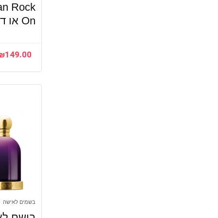
an Rock
On או דה טואלט‏ E.D.T
₪
149.00
בשמים לאישה