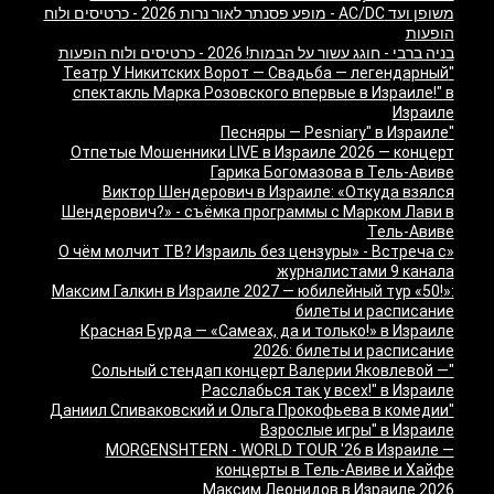
משופן ועד AC/DC - מופע פסנתר לאור נרות 2026 - כרטיסים ולוח
הופעות
בניה ברבי - חוגג עשור על הבמות! 2026 - כרטיסים ולוח הופעות
"Театр У Никитских Ворот — Свадьба — легендарный
спектакль Марка Розовского впервые в Израиле!" в
Израиле
"Песняры — Pesniary" в Израиле
Отпетые Мошенники LIVE в Израиле 2026 — концерт
Гарика Богомазова в Тель-Авиве
Виктор Шендерович в Израиле: «Откуда взялся
Шендерович?» - съёмка программы с Марком Лави в
Тель-Авиве
«О чём молчит ТВ? Израиль без цензуры» - Встреча с
журналистами 9 канала
Максим Галкин в Израиле 2027 — юбилейный тур «50!»:
билеты и расписание
Красная Бурда — «Самеах, да и только!» в Израиле
2026: билеты и расписание
"Сольный стендап концерт Валерии Яковлевой —
Расслабься так у всех!" в Израиле
"Даниил Спиваковский и Ольга Прокофьева в комедии
Взрослые игры" в Израиле
MORGENSHTERN - WORLD TOUR '26 в Израиле —
концерты в Тель-Авиве и Хайфе
Максим Леонидов в Израиле 2026