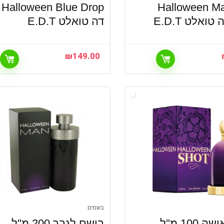
Halloween M
rop
דה טואלט E.D.T
₪
149.00
בשמים
בושם לאישה 100 מ"ל
בושם לגבר 200 מ"ל