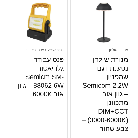
שקעים חכמים
תאורה
תאורה לבית
תאורה סולארית
תאורה, גרלנדות
תאורה, מנורות צמודות תקרה
תאורה, מנורות קיר
מנורות שולחן
פנסי הצפה נטענים וחצובות
תאורה, מנורות תלייה
מנורת שולחן
פנס עבודה
תאורה, פנסי הצפה נטענים וחצובות
נטענת דגם
גלדיאטור
תאורה, פנסי יד
שמפניון
Semicm SM-
תאורה, פנסי ראש
Semicom 2.2W
88062 6W – גוון
תאורה, צילינדרים צמודי תקרה
– גוון אור
אור 6000K
תאורה, תאורה סולארית
מתכוונן
תאורה, תאורת הצפה
DIM+CCT
תאורת גן ומרפסת
(3000-6000K) –
תאורת הצפה
צבע שחור
תינוקות ופעוטות
כל הקטגוריות