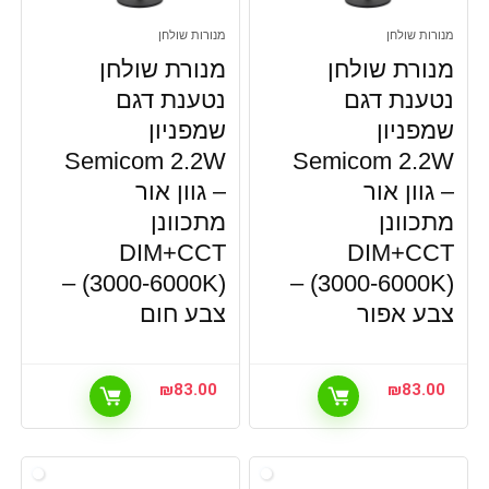
מפסק חכם לדוד שמש
מנורות שולחן
מנורות שולחן
מפסק חכם לתריס חשמלי
מנורת שולחן
מנורת שולחן
מפסקי תאורה חכמים
נטענת דגם
מציאון ותצוגות
נטענת דגם
מצלמות
שמפניון
שמפניון
מצלמות IP
Semicom 2.2W
Semicom 2.2W
מצנן אוויר
– גוון אור
– גוון אור
נורות
מתכוונן
מתכוונן
עיצוב הבית
DIM+CCT
DIM+CCT
פנסי הצפה נטענים וחצובות
(3000-6000K) –
(3000-6000K) –
פנסי יד
צבע אפור
צבע חום
פנסים ותאורת שטח
פתרונות חשמל
ציוד משרדי
₪
83.00
₪
83.00
צילום
קטלוג מתנות
שואב אבק