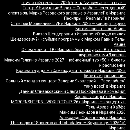
בניה ברבי - חוגג עשור על הבמות! 2026 - כרטיסים ולוח הופעות
"Театр У Никитских Ворот — Свадьба — легендарный
спектакль Марка Розовского впервые в Израиле!" в Израиле
"Песняры — Pesniary" в Израиле
Отпетые Мошенники LIVE в Израиле 2026 — концерт Гарика
Богомазова в Тель-Авиве
Виктор Шендерович в Израиле: «Откуда взялся
Шендерович?» - съёмка программы с Марком Лави в Тель-
Авиве
«О чём молчит ТВ? Израиль без цензуры» - Встреча с
журналистами 9 канала
Максим Галкин в Израиле 2027 — юбилейный тур «50!»: билеты
и расписание
Красная Бурда — «Самеах, да и только!» в Израиле 2026:
билеты и расписание
"Сольный стендап концерт Валерии Яковлевой — Расслабься
так у всех!" в Израиле
"Даниил Спиваковский и Ольга Прокофьева в комедии
Взрослые игры" в Израиле
MORGENSHTERN - WORLD TOUR '26 в Израиле — концерты в
Тель-Авиве и Хайфе
Максим Леонидов в Израиле 2026
Александр Филиппенко в Израиле
"The magic of Sanremo and Loboda live — Звуки моря 2026" в
Израиле