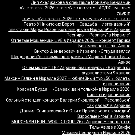
Лия Ахеджакова в спектакле Мой внук Вениамин
משופן ועד AC/DC - מופע פסנתר לאור נרות 2026 - כרטיסים ולוח
הופעות
בניה ברבי - חוגג עשור על הבמות! 2026 - כרטיסים ולוח הופעות
"Театр У Никитских Ворот — Свадьба — легендарный
спектакль Марка Розовского впервые в Израиле!" в Израиле
"Песняры — Pesniary" в Израиле
Отпетые Мошенники LIVE в Израиле 2026 — концерт Гарика
Богомазова в Тель-Авиве
Виктор Шендерович в Израиле: «Откуда взялся
Шендерович?» - съёмка программы с Марком Лави в Тель-
Авиве
«О чём молчит ТВ? Израиль без цензуры» - Встреча с
журналистами 9 канала
Максим Галкин в Израиле 2027 — юбилейный тур «50!»: билеты
и расписание
Красная Бурда — «Самеах, да и только!» в Израиле 2026:
билеты и расписание
"Сольный стендап концерт Валерии Яковлевой — Расслабься
так у всех!" в Израиле
"Даниил Спиваковский и Ольга Прокофьева в комедии
Взрослые игры" в Израиле
MORGENSHTERN - WORLD TOUR '26 в Израиле — концерты в
Тель-Авиве и Хайфе
Максим Леонидов в Израиле 2026