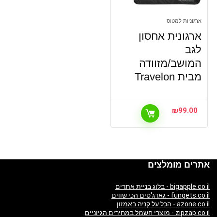
ארגוניות למטוס
ארגונית אחסון
לגב
המושב/מזוודה
מבית Travelon
₪
99.00
אתרים מומלצים
bigapple.co.il - בלוג בניית אתרים
fungets.co.il - גאדג'טים הכי שווים
azone.co.il - הכל על קניה באמזון
zipzap.co.il - מוצרי חשמל במחירים הגיוניים