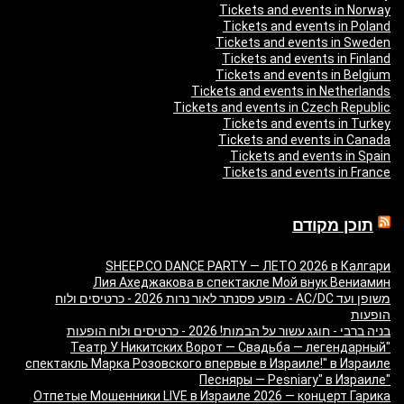
Tickets and events in Norway
Tickets and events in Poland
Tickets and events in Sweden
Tickets and events in Finland
Tickets and events in Belgium
Tickets and events in Netherlands
Tickets and events in Czech Republic
Tickets and events in Turkey
Tickets and events in Canada
Tickets and events in Spain
Tickets and events in France
תוכן מקודם
SHEEP.CO DANCE PARTY — ЛЕТО 2026 в Калгари
Лия Ахеджакова в спектакле Мой внук Вениамин
משופן ועד AC/DC - מופע פסנתר לאור נרות 2026 - כרטיסים ולוח
הופעות
בניה ברבי - חוגג עשור על הבמות! 2026 - כרטיסים ולוח הופעות
"Театр У Никитских Ворот — Свадьба — легендарный
спектакль Марка Розовского впервые в Израиле!" в Израиле
"Песняры — Pesniary" в Израиле
Отпетые Мошенники LIVE в Израиле 2026 — концерт Гарика