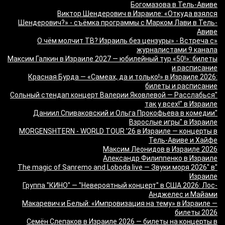
Богомазова в Тель-Авиве
Виктор Шендерович в Израиле: «Откуда взялся
Шендерович?» - съёмка программы с Марком Лави в Тель-
Авиве
«О чём молчит ТВ? Израиль без цензуры» - Встреча с
журналистами 9 канала
Максим Галкин в Израиле 2027 — юбилейный тур «50!»: билеты
и расписание
Красная Бурда — «Самеах, да и только!» в Израиле 2026:
билеты и расписание
"Сольный стендап концерт Валерии Яковлевой — Расслабься
так у всех!" в Израиле
"Даниил Спиваковский и Ольга Прокофьева в комедии
Взрослые игры" в Израиле
MORGENSHTERN - WORLD TOUR '26 в Израиле — концерты в
Тель-Авиве и Хайфе
Максим Леонидов в Израиле 2026
Александр Филиппенко в Израиле
"The magic of Sanremo and Loboda live — Звуки моря 2026" в
Израиле
Группа "КИНО" — "Невероятный концерт" в США 2026: Лос-
Анджелес и Майами
Макаревич и Белый: «Импровизация на тему» в Израиле —
билеты 2026
Семён Слепаков в Израиле 2026 — билеты на концерты в