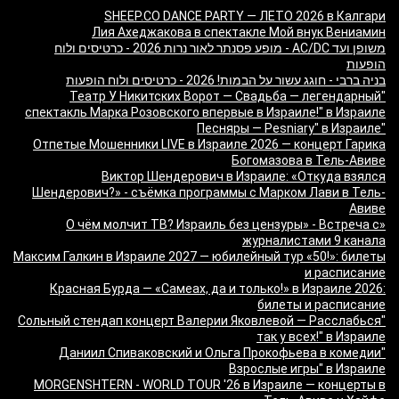
SHEEP.CO DANCE PARTY — ЛЕТО 2026 в Калгари
Лия Ахеджакова в спектакле Мой внук Вениамин
משופן ועד AC/DC - מופע פסנתר לאור נרות 2026 - כרטיסים ולוח
הופעות
בניה ברבי - חוגג עשור על הבמות! 2026 - כרטיסים ולוח הופעות
"Театр У Никитских Ворот — Свадьба — легендарный
спектакль Марка Розовского впервые в Израиле!" в Израиле
"Песняры — Pesniary" в Израиле
Отпетые Мошенники LIVE в Израиле 2026 — концерт Гарика
Богомазова в Тель-Авиве
Виктор Шендерович в Израиле: «Откуда взялся
Шендерович?» - съёмка программы с Марком Лави в Тель-
Авиве
«О чём молчит ТВ? Израиль без цензуры» - Встреча с
журналистами 9 канала
Максим Галкин в Израиле 2027 — юбилейный тур «50!»: билеты
и расписание
Красная Бурда — «Самеах, да и только!» в Израиле 2026:
билеты и расписание
"Сольный стендап концерт Валерии Яковлевой — Расслабься
так у всех!" в Израиле
"Даниил Спиваковский и Ольга Прокофьева в комедии
Взрослые игры" в Израиле
MORGENSHTERN - WORLD TOUR '26 в Израиле — концерты в