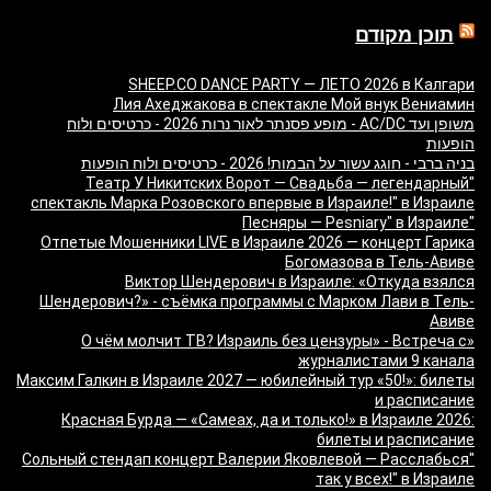
תוכן מקודם
SHEEP.CO DANCE PARTY — ЛЕТО 2026 в Калгари
Лия Ахеджакова в спектакле Мой внук Вениамин
משופן ועד AC/DC - מופע פסנתר לאור נרות 2026 - כרטיסים ולוח
הופעות
בניה ברבי - חוגג עשור על הבמות! 2026 - כרטיסים ולוח הופעות
"Театр У Никитских Ворот — Свадьба — легендарный
спектакль Марка Розовского впервые в Израиле!" в Израиле
"Песняры — Pesniary" в Израиле
Отпетые Мошенники LIVE в Израиле 2026 — концерт Гарика
Богомазова в Тель-Авиве
Виктор Шендерович в Израиле: «Откуда взялся
Шендерович?» - съёмка программы с Марком Лави в Тель-
Авиве
«О чём молчит ТВ? Израиль без цензуры» - Встреча с
журналистами 9 канала
Максим Галкин в Израиле 2027 — юбилейный тур «50!»: билеты
и расписание
Красная Бурда — «Самеах, да и только!» в Израиле 2026:
билеты и расписание
"Сольный стендап концерт Валерии Яковлевой — Расслабься
так у всех!" в Израиле