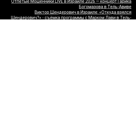
Отпетые Мошенники LIVE в Израиле 2026 — концерт Гарика
Богомазова в Тель-Авиве
Виктор Шендерович в Израиле: «Откуда взялся
Шендерович?» - съёмка программы с Марком Лави в Тель-
Авиве
«О чём молчит ТВ? Израиль без цензуры» - Встреча с
журналистами 9 канала
Максим Галкин в Израиле 2027 — юбилейный тур «50!»: билеты
и расписание
Красная Бурда — «Самеах, да и только!» в Израиле 2026:
билеты и расписание
"Сольный стендап концерт Валерии Яковлевой — Расслабься
так у всех!" в Израиле
"Даниил Спиваковский и Ольга Прокофьева в комедии
Взрослые игры" в Израиле
MORGENSHTERN - WORLD TOUR '26 в Израиле — концерты в
Тель-Авиве и Хайфе
Максим Леонидов в Израиле 2026
Александр Филиппенко в Израиле
"The magic of Sanremo and Loboda live — Звуки моря 2026" в
Израиле
Группа "КИНО" — "Невероятный концерт" в США 2026: Лос-
Анджелес и Майами
Макаревич и Белый: «Импровизация на тему» в Израиле —
билеты 2026