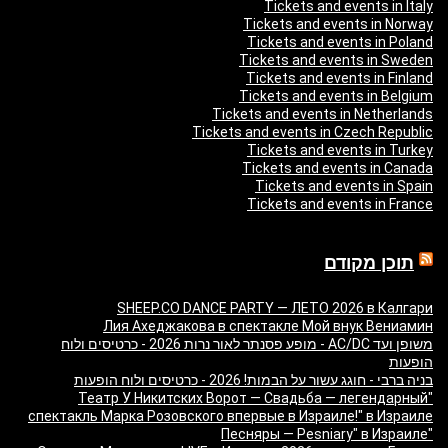
Tickets and events in Italy
Tickets and events in Norway
Tickets and events in Poland
Tickets and events in Sweden
Tickets and events in Finland
Tickets and events in Belgium
Tickets and events in Netherlands
Tickets and events in Czech Republic
Tickets and events in Turkey
Tickets and events in Canada
Tickets and events in Spain
Tickets and events in France
תוכן מקודם
SHEEP.CO DANCE PARTY — ЛЕТО 2026 в Калгари
Лия Ахеджакова в спектакле Мой внук Вениамин
משופן ועד AC/DC - מופע פסנתר לאור נרות 2026 - כרטיסים ולוח
הופעות
בניה ברבי - חוגג עשור על הבמות! 2026 - כרטיסים ולוח הופעות
"Театр У Никитских Ворот — Свадьба — легендарный
спектакль Марка Розовского впервые в Израиле!" в Израиле
"Песняры — Pesniary" в Израиле