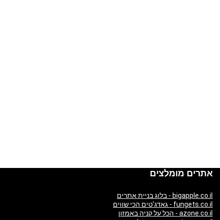
אתרים מומלצים
bigapple.co.il - בלוג בניית אתרים
fungets.co.il - גאדג'טים הכי שווים
azone.co.il - הכל על קניה באמזון