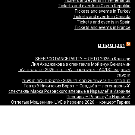
Tickets and events in Netherlands
Tickets and events in Czech Republic
Tickets and events in Turkey
Tickets and events in Canada
Tickets and events in Spain
Tickets and events in France
תוכן מקודם
SHEEP.CO DANCE PARTY — ЛЕТО 2026 в Калгари
Лия Ахеджакова в спектакле Мой внук Вениамин
משופן ועד AC/DC - מופע פסנתר לאור נרות 2026 - כרטיסים ולוח
הופעות
בניה ברבי - חוגג עשור על הבמות! 2026 - כרטיסים ולוח הופעות
"Театр У Никитских Ворот — Свадьба — легендарный
спектакль Марка Розовского впервые в Израиле!" в Израиле
"Песняры — Pesniary" в Израиле
Отпетые Мошенники LIVE в Израиле 2026 — концерт Гарика
Богомазова в Тель-Авиве
Виктор Шендерович в Израиле: «Откуда взялся
Шендерович?» - съёмка программы с Марком Лави в Тель-
Авиве
«О чём молчит ТВ? Израиль без цензуры» - Встреча с
журналистами 9 канала