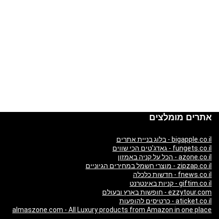
אתרים מומלצים
bigapple.co.il - בלוג בניית אתרים
fungets.co.il - גאדג'טים הכי שווים
azone.co.il - הכל על קניה באמזון
zipzap.co.il - מוצרי חשמל במחירים הגיוניים
fnews.co.il - חדשות כלכלה
giftim.co.il - קניות באינטרנט
ezzytour.com - חופשות בארץ ובעולם
aticket.co.il - כרטיסים להופעות
almaszone.com - All Luxury products from Amazon in one place