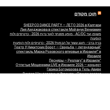
תוכן מקודם
SHEEP.CO DANCE PARTY — ЛЕТО 2026 в Калгари
Лия Ахеджакова в спектакле Мой внук Вениамин
משופן ועד AC/DC - מופע פסנתר לאור נרות 2026 - כרטיסים ולוח
הופעות
בניה ברבי - חוגג עשור על הבמות! 2026 - כרטיסים ולוח הופעות
"Театр У Никитских Ворот — Свадьба — легендарный
спектакль Марка Розовского впервые в Израиле!" в
Израиле
"Песняры — Pesniary" в Израиле
Отпетые Мошенники LIVE в Израиле 2026 — концерт
Гарика Богомазова в Тель-Авиве
Виктор Шендерович в Израиле: «Откуда взялся
Шендерович?» - съёмка программы с Марком Лави в
Тель-Авиве
«О чём молчит ТВ? Израиль без цензуры» - Встреча с
журналистами 9 канала
Максим Галкин в Израиле 2027 — юбилейный тур «50!»:
билеты и расписание
Красная Бурда — «Самеах, да и только!» в Израиле
2026: билеты и расписание