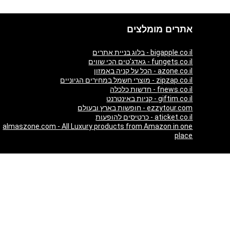
אתרים מומלצים
bigapple.co.il - בלוג בניית אתרים
fungets.co.il - גאדג'טים הכי שווים
azone.co.il - הכל על קניה באמזון
zipzap.co.il - מוצרי חשמל במחירים הגיוניים
fnews.co.il - חדשות כלכלה
giftim.co.il - קניות באינטרנט
ezzytour.com - חופשות בארץ ובעולם
aticket.co.il - כרטיסים להופעות
almaszone.com - All Luxury products from Amazon in one
place
כרטיסים והופעות
Tickets and events in UK
London Theatre - Schedule, Tickets and Reviews
Tickets and events in Ireland
Tickets and events in Australia
Tickets and events in USA
Russian Tickets and events in Germany