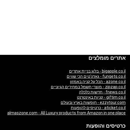
אתרים מומלצים
bigapple.co.il - בלוג בניית אתרים
fungets.co.il - גאדג'טים הכי שווים
azone.co.il - הכל על קניה באמזון
zipzap.co.il - מוצרי חשמל במחירים הגיוניים
fnews.co.il - חדשות כלכלה
giftim.co.il - קניות באינטרנט
ezzytour.com - חופשות בארץ ובעולם
aticket.co.il - כרטיסים להופעות
almaszone.com - All Luxury products from Amazon in one place
כרטיסים והופעות