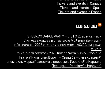
Tickets and events in Canada
Tickets and events in Spain
Tickets and events in France
תוכן מקודם
SHEEP.CO DANCE PARTY — ЛЕТО 2026 в Калгари
Лия Ахеджакова в спектакле Мой внук Вениамин
משופן ועד AC/DC - מופע פסנתר לאור נרות 2026 - כרטיסים ולוח
הופעות
בניה ברבי - חוגג עשור על הבמות! 2026 - כרטיסים ולוח הופעות
"Театр У Никитских Ворот — Свадьба — легендарный
спектакль Марка Розовского впервые в Израиле!" в Израиле
"Песняры — Pesniary" в Израиле
Отпетые Мошенники LIVE в Израиле 2026 — концерт Гарика
Богомазова в Тель-Авиве
Виктор Шендерович в Израиле: «Откуда взялся
Шендерович?» - съёмка программы с Марком Лави в Тель-
Авиве
«О чём молчит ТВ? Израиль без цензуры» - Встреча с
журналистами 9 канала
Максим Галкин в Израиле 2027 — юбилейный тур «50!»: билеты
и расписание