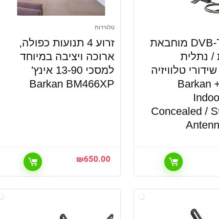
טלוויזיות
אנטנה DVB-T מוחבאת
זרוע 4 תנועות כפולה,
/ נתלית
ארוכה ויציבה במיוחד
ידורי טלוויזיה
למסכי 13-90 אינץ'
של עידן+ Barkan
Barkan BM466XP
Indo
Concealed / S
Anten
₪
650.00