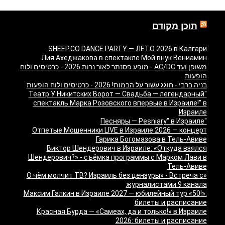
תוכן מקודם
SHEEP.CO DANCE PARTY — ЛЕТО 2026 в Калгари
Лия Ахеджакова в спектакле Мой внук Вениамин
משופן ועד AC/DC - מופע פסנתר לאור נרות 2026 - כרטיסים ולוח
הופעות
בניה ברבי - חוגג עשור על הבמות! 2026 - כרטיסים ולוח הופעות
"Театр У Никитских Ворот — Свадьба — легендарный
спектакль Марка Розовского впервые в Израиле!" в
Израиле
"Песняры — Pesniary" в Израиле
Отпетые Мошенники LIVE в Израиле 2026 — концерт
Гарика Богомазова в Тель-Авиве
Виктор Шендерович в Израиле: «Откуда взялся
Шендерович?» - съёмка программы с Марком Лави в
Тель-Авиве
«О чём молчит ТВ? Израиль без цензуры» - Встреча с
журналистами 9 канала
Максим Галкин в Израиле 2027 — юбилейный тур «50!»:
билеты и расписание
Красная Бурда — «Самеах, да и только!» в Израиле
2026: билеты и расписание