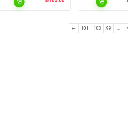
₪
165.00
←
101
100
99
…