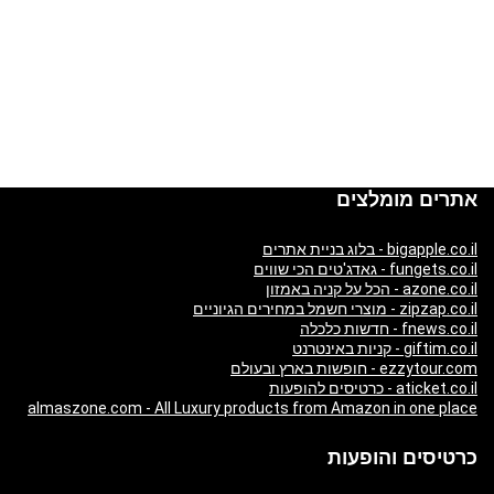
אתרים מומלצים
bigapple.co.il - בלוג בניית אתרים
fungets.co.il - גאדג'טים הכי שווים
azone.co.il - הכל על קניה באמזון
zipzap.co.il - מוצרי חשמל במחירים הגיוניים
fnews.co.il - חדשות כלכלה
giftim.co.il - קניות באינטרנט
ezzytour.com - חופשות בארץ ובעולם
aticket.co.il - כרטיסים להופעות
almaszone.com - All Luxury products from Amazon in one place
כרטיסים והופעות