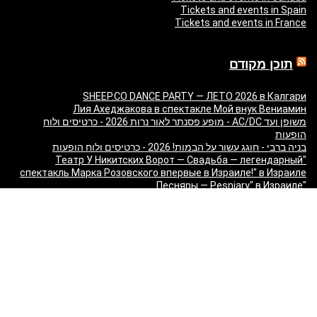
Tickets and events in Spain
Tickets and events in France
תוכן מקודם
SHEEP.CO DANCE PARTY — ЛЕТО 2026 в Калгари
Лия Ахеджакова в спектакле Мой внук Вениамин
משופן ועד AC/DC - מופע פסנתר לאור נרות 2026 - כרטיסים ולוח
הופעות
בניה ברבי - חוגג עשור על הבמות! 2026 - כרטיסים ולוח הופעות
"Театр У Никитских Ворот — Свадьба — легендарный
спектакль Марка Розовского впервые в Израиле!" в Израиле
"Песняры — Pesniary" в Израиле
Отпетые Мошенники LIVE в Израиле 2026 — концерт Гарика
Богомазова в Тель-Авиве
Виктор Шендерович в Израиле: «Откуда взялся
Шендерович?» - съёмка программы с Марком Лави в Тель-
Авиве
«О чём молчит ТВ? Израиль без цензуры» - Встреча с
журналистами 9 канала
Максим Галкин в Израиле 2027 — юбилейный тур «50!»: билеты
и расписание
Красная Бурда — «Самеах, да и только!» в Израиле 2026: