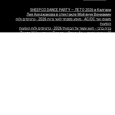
SHEEP.CO DANCE PARTY — ЛЕТО 2026 в Калгари
Лия Ахеджакова в спектакле Мой внук Вениамин
משופן ועד AC/DC - מופע פסנתר לאור נרות 2026 - כרטיסים ולוח
הופעות
בניה ברבי - חוגג עשור על הבמות! 2026 - כרטיסים ולוח הופעות
"Театр У Никитских Ворот — Свадьба — легендарный
спектакль Марка Розовского впервые в Израиле!" в Израиле
"Песняры — Pesniary" в Израиле
Отпетые Мошенники LIVE в Израиле 2026 — концерт Гарика
Богомазова в Тель-Авиве
Виктор Шендерович в Израиле: «Откуда взялся
Шендерович?» - съёмка программы с Марком Лави в Тель-
Авиве
«О чём молчит ТВ? Израиль без цензуры» - Встреча с
журналистами 9 канала
Максим Галкин в Израиле 2027 — юбилейный тур «50!»: билеты
и расписание
Красная Бурда — «Самеах, да и только!» в Израиле 2026:
билеты и расписание
"Сольный стендап концерт Валерии Яковлевой — Расслабься
так у всех!" в Израиле
"Даниил Спиваковский и Ольга Прокофьева в комедии
Взрослые игры" в Израиле