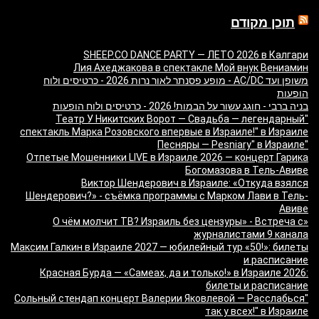
תוכן מקודם
SHEEP.CO DANCE PARTY — ЛЕТО 2026 в Калгари
Лия Ахеджакова в спектакле Мой внук Вениамин
משופן ועד AC/DC - מופע פסנתר לאור נרות 2026 - כרטיסים ולוח
הופעות
בניה ברבי - חוגג עשור על הבמות! 2026 - כרטיסים ולוח הופעות
"Театр У Никитских Ворот — Свадьба — легендарный
спектакль Марка Розовского впервые в Израиле!" в Израиле
"Песняры — Pesniary" в Израиле
Отпетые Мошенники LIVE в Израиле 2026 — концерт Гарика
Богомазова в Тель-Авиве
Виктор Шендерович в Израиле: «Откуда взялся
Шендерович?» - съёмка программы с Марком Лави в Тель-
Авиве
«О чём молчит ТВ? Израиль без цензуры» - Встреча с
журналистами 9 канала
Максим Галкин в Израиле 2027 — юбилейный тур «50!»: билеты
и расписание
Красная Бурда — «Самеах, да и только!» в Израиле 2026:
билеты и расписание
"Сольный стендап концерт Валерии Яковлевой — Расслабься
так у всех!" в Израиле