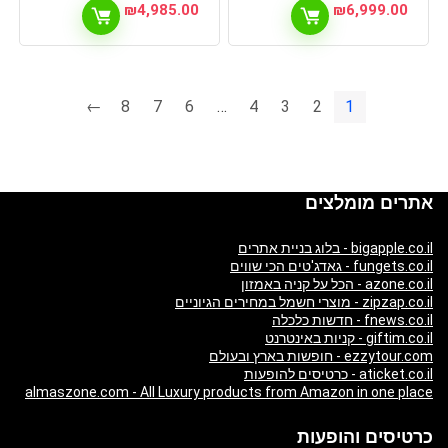
₪
4,985.00
₪
6,999.00
←
8
7
6
…
4
3
2
1
אתרים מומלצים
bigapple.co.il - בלוג בניית אתרים
fungets.co.il - גאדג'טים הכי שווים
azone.co.il - הכל על קניה באמזון
zipzap.co.il - מוצרי חשמל במחירים הגיוניים
fnews.co.il - חדשות כלכלה
giftim.co.il - קניות באינטרנט
ezzytour.com - חופשות בארץ ובעולם
aticket.co.il - כרטיסים להופעות
almaszone.com - All Luxury products from Amazon in one place
כרטיסים והופעות