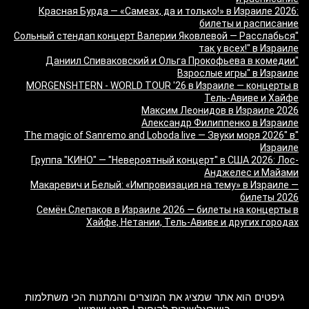
Красная Бурда — «Самеах, да и только!» в Израиле 2026:
билеты и расписание
"Сольный стендап концерт Валерии Яковлевой — Расслабься
так у всех!" в Израиле
"Даниил Спиваковский и Ольга Прокофьева в комедии
Взрослые игры" в Израиле
MORGENSHTERN - WORLD TOUR '26 в Израиле — концерты в
Тель-Авиве и Хайфе
Максим Леонидов в Израиле 2026
Александр Филиппенко в Израиле
"The magic of Sanremo and Loboda live — Звуки моря 2026" в
Израиле
Группа "КИНО" — "Невероятный концерт" в США 2026: Лос-
Анджелес и Майами
Макаревич и Белый: «Импровизация на тему» в Израиле —
билеты 2026
Семён Слепаков в Израиле 2026 — билеты на концерты в
Хайфе, Нетании, Тель-Авиве и других городах
מה זה Giftim
גיפטים הוא אתר שמציג את המוצרים והמתנות הכי משתלמות