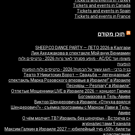
Tickets and events in Turkey
Tickets and events in Canada
Tickets and events in Spain
Tickets and events in France
תוכן מקודם
SHEEP.CO DANCE PARTY — ЛЕТО 2026 в Калгари
Лия Ахеджакова в спектакле Мой внук Вениамин
משופן ועד AC/DC - מופע פסנתר לאור נרות 2026 - כרטיסים ולוח
הופעות
בניה ברבי - חוגג עשור על הבמות! 2026 - כרטיסים ולוח הופעות
"Театр У Никитских Ворот — Свадьба — легендарный
спектакль Марка Розовского впервые в Израиле!" в Израиле
"Песняры — Pesniary" в Израиле
Отпетые Мошенники LIVE в Израиле 2026 — концерт Гарика
Богомазова в Тель-Авиве
Виктор Шендерович в Израиле: «Откуда взялся
Шендерович?» - съёмка программы с Марком Лави в Тель-
Авиве
«О чём молчит ТВ? Израиль без цензуры» - Встреча с
журналистами 9 канала
Максим Галкин в Израиле 2027 — юбилейный тур «50!»: билеты
и расписание