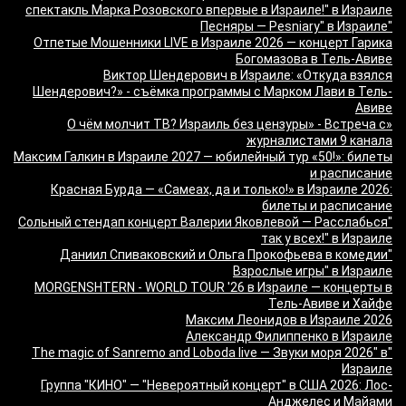
спектакль Марка Розовского впервые в Израиле!" в Израиле
"Песняры — Pesniary" в Израиле
Отпетые Мошенники LIVE в Израиле 2026 — концерт Гарика
Богомазова в Тель-Авиве
Виктор Шендерович в Израиле: «Откуда взялся
Шендерович?» - съёмка программы с Марком Лави в Тель-
Авиве
«О чём молчит ТВ? Израиль без цензуры» - Встреча с
журналистами 9 канала
Максим Галкин в Израиле 2027 — юбилейный тур «50!»: билеты
и расписание
Красная Бурда — «Самеах, да и только!» в Израиле 2026:
билеты и расписание
"Сольный стендап концерт Валерии Яковлевой — Расслабься
так у всех!" в Израиле
"Даниил Спиваковский и Ольга Прокофьева в комедии
Взрослые игры" в Израиле
MORGENSHTERN - WORLD TOUR '26 в Израиле — концерты в
Тель-Авиве и Хайфе
Максим Леонидов в Израиле 2026
Александр Филиппенко в Израиле
"The magic of Sanremo and Loboda live — Звуки моря 2026" в
Израиле
Группа "КИНО" — "Невероятный концерт" в США 2026: Лос-
Анджелес и Майами