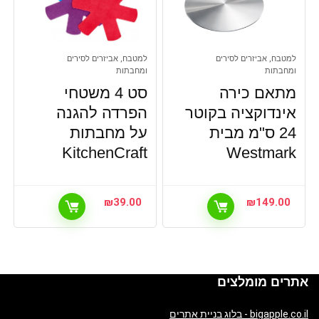
למטבח, אביזרים לסירים
למטבח, אביזרים לסירים
ומחבתות
ומחבתות
מתאם כירה
סט 4 משטחי
אינדוקציה בקוטר
הפרדה להגנה
24 ס"מ מבית
על מחבתות
KitchenCraft
Westmark
₪
39.00
₪
149.00
אתרים מומלצים
bigapple.co.il - בלוג בניית אתרים