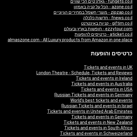
fungets.co.il - גאדג'טים הכי שווים
azone.co.il - הכל על קניה באמזון
zipzap.co.il - מוצרי חשמל במחירים הגיוניים
fnews.co.il - חדשות כלכלה
giftim.co.il - קניות באינטרנט
ezzytour.com - חופשות בארץ ובעולם
aticket.co.il - כרטיסים להופעות
almaszone.com - All Luxury products from Amazon in one place
כרטיסים והופעות
Tickets and events in UK
London Theatre - Schedule, Tickets and Reviews
Tickets and events in Ireland
Tickets and events in Australia
Tickets and events in USA
Russian Tickets and events in Germany
World’s best tickets and events
Russian Tickets and events in Israel
Tickets and events in United Arab Emirates
Tickets and events in Germany
Tickets and events in New Zealand
Tickets and events in South Africa
Tickets and events in Schweizerland