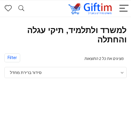
למשרד ולתלמיד, תיקי עגלה
והחתלה
Filter
מציגים את כל ⁦2⁩ התוצאות
סידור ברירת מחדל