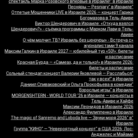
спектакль Марка Розовского впервые в Израиле!" в Израиле
"Песняры — Pesniary" в Израиле
Отпетые Мошенники LIVE в Израиле 2026 — концерт Гарика
Богомазова в Тель-Авиве
Виктор Шендерович в Израиле: «Откуда взялся
Шендерович?» - съёмка программы с Марком Лави в Тель-
Авиве
«О чём молчит ТВ? Израиль без цензуры» - Встреча с
журналистами 9 канала
Максим Галкин в Израиле 2027 — юбилейный тур «50!»: билеты
и расписание
Красная Бурда — «Самеах, да и только!» в Израиле 2026:
билеты и расписание
"Сольный стендап концерт Валерии Яковлевой — Расслабься
так у всех!" в Израиле
"Даниил Спиваковский и Ольга Прокофьева в комедии
Взрослые игры" в Израиле
MORGENSHTERN - WORLD TOUR '26 в Израиле — концерты в
Тель-Авиве и Хайфе
Максим Леонидов в Израиле 2026
Александр Филиппенко в Израиле
"The magic of Sanremo and Loboda live — Звуки моря 2026" в
Израиле
Группа "КИНО" — "Невероятный концерт" в США 2026: Лос-
Анджелес и Майами